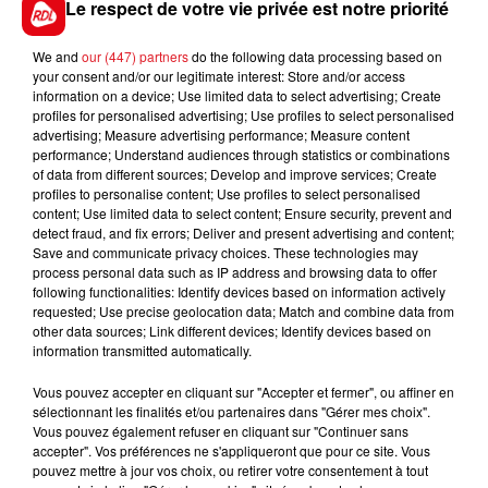
Le respect de votre vie privée est notre priorité
We and
our (447) partners
do the following data processing based on
your consent and/or our legitimate interest: Store and/or access
information on a device; Use limited data to select advertising; Create
FIL D'ACTUS
profiles for personalised advertising; Use profiles to select personalised
advertising; Measure advertising performance; Measure content
performance; Understand audiences through statistics or combinations
of data from different sources; Develop and improve services; Create
profiles to personalise content; Use profiles to select personalised
content; Use limited data to select content; Ensure security, prevent and
detect fraud, and fix errors; Deliver and present advertising and content;
Save and communicate privacy choices. These technologies may
process personal data such as IP address and browsing data to offer
following functionalities: Identify devices based on information actively
requested; Use precise geolocation data; Match and combine data from
15 juillet 2026
other data sources; Link different devices; Identify devices based on
BÉTHUNE: ENQUÊTE POUR HOMICIDE
information transmitted automatically.
VOLONTAIRE EN COURS, APRÈS LA...
Selon les premiers éléments, le logement servait
Vous pouvez accepter en cliquant sur "Accepter et fermer", ou affiner en
sélectionnant les finalités et/ou partenaires dans "Gérer mes choix".
à des prostituées
Vous pouvez également refuser en cliquant sur "Continuer sans
accepter". Vos préférences ne s'appliqueront que pour ce site. Vous
pouvez mettre à jour vos choix, ou retirer votre consentement à tout