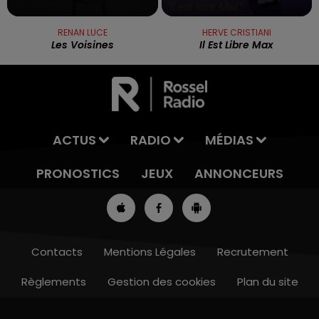
RENAN LUCE
HERVE CRISTIANI
Les Voisines
Il Est Libre Max
ACTUS
RADIO
MÉDIAS
PRONOSTICS
JEUX
ANNONCEURS
Contacts
Mentions Légales
Recrutement
Règlements
Gestion des cookies
Plan du site
8h00 - 10h00
RDL WEEK-END