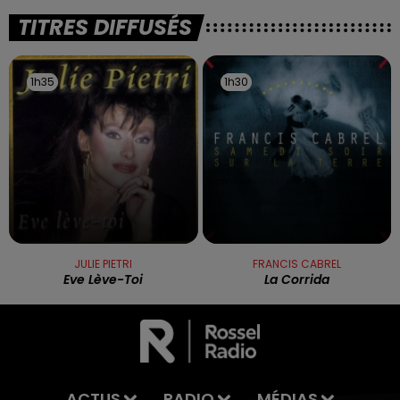
TITRES DIFFUSÉS
1h35
1h35
1h30
1h30
JULIE PIETRI
FRANCIS CABREL
Eve Lève-Toi
La Corrida
ACTUS
RADIO
MÉDIAS