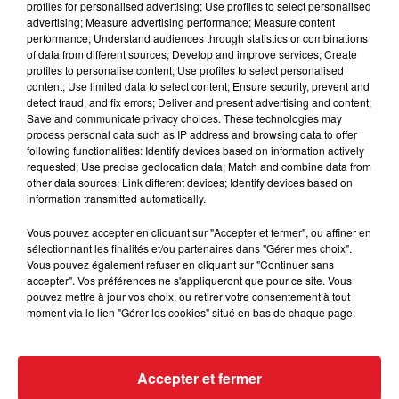
profiles for personalised advertising; Use profiles to select personalised
rechargé ses batteries pour arriver sur ce meeting
advertising; Measure advertising performance; Measure content
avec de la fraicheur. Pas impossible pour une 5 éme
performance; Understand audiences through statistics or combinations
of data from different sources; Develop and improve services; Create
place .
profiles to personalise content; Use profiles to select personalised
content; Use limited data to select content; Ensure security, prevent and
*****
detect fraud, and fix errors; Deliver and present advertising and content;
En direct des pistes :
Save and communicate privacy choices. These technologies may
process personal data such as IP address and browsing data to offer
Cagnes/mer (R1)
: 201 APAULSTAR - 306 PARKER
following functionalities: Identify devices based on information actively
requested; Use precise geolocation data; Match and combine data from
RIDGE - 514 SIOUVILLE - 602 SAIGNON - 708 EDINSON -
other data sources; Link different devices; Identify devices based on
801 CELTIOR
information transmitted automatically.
Marseille-Vivaux (R4)
: 503 LA BONBONIERE
Vous pouvez accepter en cliquant sur "Accepter et fermer", ou affiner en
sélectionnant les finalités et/ou partenaires dans "Gérer mes choix".
Vous pouvez également refuser en cliquant sur "Continuer sans
accepter". Vos préférences ne s'appliqueront que pour ce site. Vous
pouvez mettre à jour vos choix, ou retirer votre consentement à tout
FIL D'ACTUS
moment via le lien "Gérer les cookies" situé en bas de chaque page.
Accepter et fermer