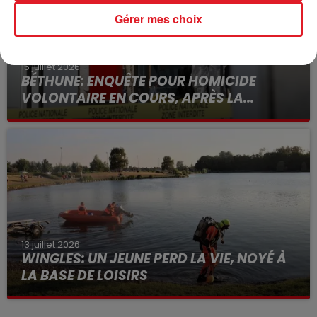
Gérer mes choix
15 juillet 2026
BÉTHUNE: ENQUÊTE POUR HOMICIDE
VOLONTAIRE EN COURS, APRÈS LA...
Selon les premiers éléments, le logement servait
à des prostituées
13 juillet 2026
WINGLES: UN JEUNE PERD LA VIE, NOYÉ À
LA BASE DE LOISIRS
La victime a coulé à pic