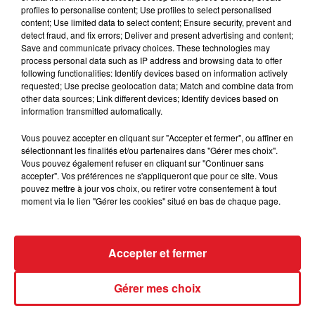
courir sur les longues distances. Bien mieux sur les
profiles to personalise content; Use profiles to select personalised
parcours de vitesse, un réveil de sa part n'est pas
content; Use limited data to select content; Ensure security, prevent and
impossible.
detect fraud, and fix errors; Deliver and present advertising and content;
Save and communicate privacy choices. These technologies may
********
process personal data such as IP address and browsing data to offer
following functionalities: Identify devices based on information actively
requested; Use precise geolocation data; Match and combine data from
other data sources; Link different devices; Identify devices based on
information transmitted automatically.
Vous pouvez accepter en cliquant sur "Accepter et fermer", ou affiner en
FIL D'ACTUS
sélectionnant les finalités et/ou partenaires dans "Gérer mes choix".
Vous pouvez également refuser en cliquant sur "Continuer sans
accepter". Vos préférences ne s'appliqueront que pour ce site. Vous
pouvez mettre à jour vos choix, ou retirer votre consentement à tout
moment via le lien "Gérer les cookies" situé en bas de chaque page.
Accepter et fermer
Gérer mes choix
15 juillet 2026
BÉTHUNE: ENQUÊTE POUR HOMICIDE