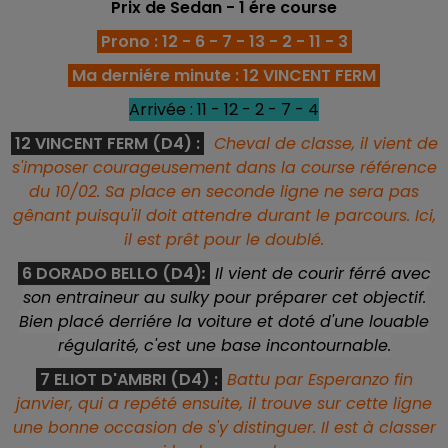
Prix de Sedan - 1 ére
course
Prono : 12 - 6 - 7 - 13 - 2 - 11 - 3
Ma derniére minute : 12 VINCENT FERM
Arrivée : 11 - 12 - 2 - 7 - 4
12 VINCENT FERM (D4) :
Cheval de classe, il vient de
s'imposer courageusement dans la course référence
du 10/02. Sa place en seconde ligne ne sera pas
gênant puisqu'il doit attendre durant le parcours. Ici,
il est prêt pour le doublé.
6 DORADO BELLO (D4)
:
Il vient de courir férré avec
son entraineur au sulky pour préparer cet objectif.
Bien placé derriére la voiture et doté d'une louable
régularité, c'est une base incontournable.
7 ELIOT D'AMBRI (D4) :
Battu par Esperanzo fin
janvier, qui a repété ensuite, il trouve sur cette ligne
une bonne occasion de s'y distinguer. Il est à classer