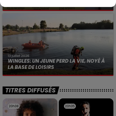
VOLONTAIRE EN COURS, APRÈS LA...
Selon les premiers éléments, le logement servait
à des prostituées
13 juillet 2026
WINGLES: UN JEUNE PERD LA VIE, NOYÉ À
LA BASE DE LOISIRS
La victime a coulé à pic
TITRES DIFFUSÉS
20h38
20h38
20h35
20h35