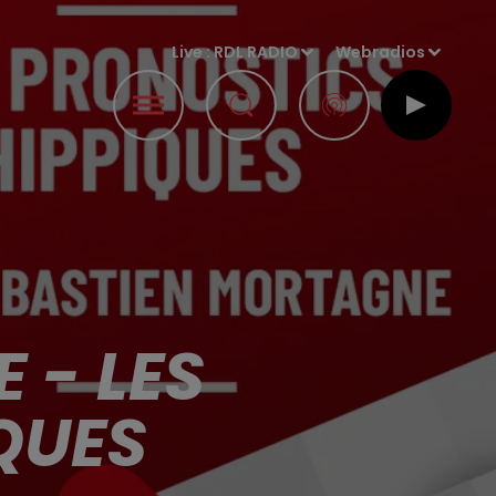
Live :
RDL RADIO
Webradios
 - LES
QUES