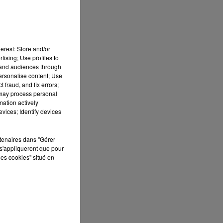
13h00 - 16h00
LES APRÈS-MIDI QUI CHANTENT
erest: Store and/or
tising; Use profiles to
t
tand audiences through
personalise content; Use
 fraud, and fix errors;
 may process personal
mation actively
vices; Identify devices
ir
rtenaires dans "Gérer
s'appliqueront que pour
les cookies" situé en