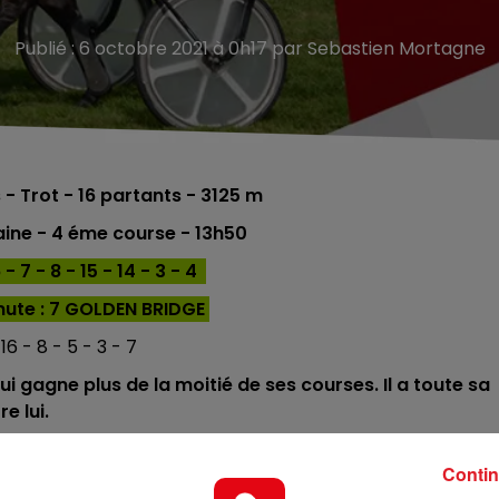
Publié : 6 octobre 2021 à 0h17 par Sebastien Mortagne
s
- Trot - 16
partants - 3125 m
aine
- 4 éme course - 13h50
 7 - 8 - 15 - 14 - 3 - 4
nu
te : 7 GOLDEN BRIDGE
 16 - 8 - 5 - 3 - 7
ui gagne plus de la moitié de ses courses. Il a toute sa
re lui.
 ans début septembre, et il se situe en dessous des
Contin
uve une catégorie à sa portée et visera la seconde plac