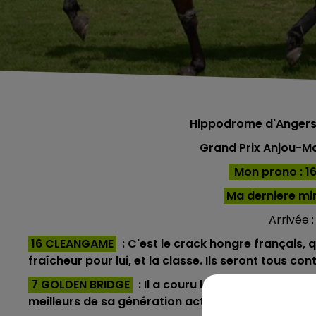
Hippodrome d'Anger
Grand Prix Anjou-M
Mon prono : 16 -
Ma derniere mi
Arrivée :
16 CLEANGAME
: C'est le crack hongre français, q
fraîcheur pour lui, et la classe. Ils seront tous cont
7 GOLDEN BRIDGE
: Il a couru le critérium des 5
meilleurs de sa génération actuellement. Il retro