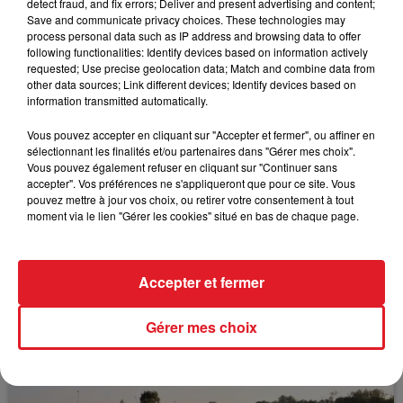
récente sortie le montre encore en progression. La
detect fraud, and fix errors; Deliver and present advertising and content;
Save and communicate privacy choices. These technologies may
belle surprise pour la 5 éme place.
process personal data such as IP address and browsing data to offer
following functionalities: Identify devices based on information actively
requested; Use precise geolocation data; Match and combine data from
other data sources; Link different devices; Identify devices based on
information transmitted automatically.
FIL D'ACTUS
Vous pouvez accepter en cliquant sur "Accepter et fermer", ou affiner en
sélectionnant les finalités et/ou partenaires dans "Gérer mes choix".
Vous pouvez également refuser en cliquant sur "Continuer sans
accepter". Vos préférences ne s'appliqueront que pour ce site. Vous
pouvez mettre à jour vos choix, ou retirer votre consentement à tout
moment via le lien "Gérer les cookies" situé en bas de chaque page.
Accepter et fermer
15 juillet 2026
BÉTHUNE: ENQUÊTE POUR HOMICIDE
VOLONTAIRE EN COURS, APRÈS LA...
Gérer mes choix
Selon les premiers éléments, le logement servait
à des prostituées