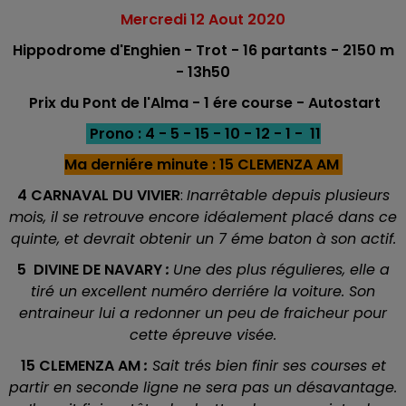
Mercredi 12
Aout 2020
Hippodrome d'Enghien - Trot - 16 partants - 2150 m
- 13h50
Prix du Pont de l'Alma - 1 ére course - Autostart
Prono : 4 - 5 - 15 - 10 - 12 - 1 - 11
Ma derniére minute : 15 CLEMENZA AM
4 CARNAVAL DU VIVIER
:
Inarrêtable depuis plusieurs
mois, il se retrouve encore idéalement placé dans ce
quinte, et devrait obtenir un 7 éme baton à son actif.
5 DIVINE DE NAVARY
:
Une des plus régulieres, elle a
tiré un excellent numéro derriére la voiture. Son
entraineur lui a redonner un peu de fraicheur pour
cette épreuve visée.
15 CLEMENZA AM
:
Sait trés bien finir ses courses et
partir en seconde ligne ne sera pas un désavantage.