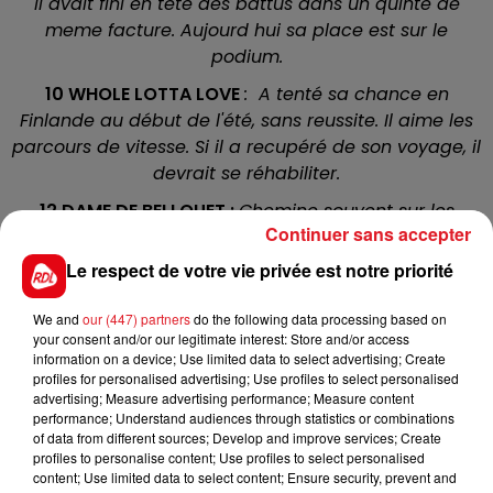
Il avait fini en tête des battus dans un quinte de
meme facture. Aujourd hui sa place est sur le
podium.
10 WHOLE LOTTA LOVE
: A tenté sa chance en
Finlande au début de l'été, sans reussite. Il aime les
parcours de vitesse. Si il a recupéré de son voyage, il
devrait se réhabiliter.
12 DAME DE BELLOUET :
Chemine souvent sur les
Continuer sans accepter
longues distances, mais a couru durant sa carriére 3
fois derrière la voiture pour 2 victoires et 1 seconde
Le respect de votre vie privée est notre priorité
place. En se basant là-dessus, c'est une chance
pour les places.
We and
our (447) partners
do the following data processing based on
your consent and/or our legitimate interest: Store and/or access
1 BEST MATCH
: Avait realisé une bonne perf sur ce
information on a device; Use limited data to select advertising; Create
tracé au mois de mars, il sera sans ses fers pour cet
profiles for personalised advertising; Use profiles to select personalised
advertising; Measure advertising performance; Measure content
objectif et drivé par E.Raffin
performance; Understand audiences through statistics or combinations
of data from different sources; Develop and improve services; Create
11 DIGITAL COLLECTION :
Il aurait pu surprendre sur
profiles to personalise content; Use profiles to select personalised
plus long sur cette piste au mois de juillet, sa
content; Use limited data to select content; Ensure security, prevent and