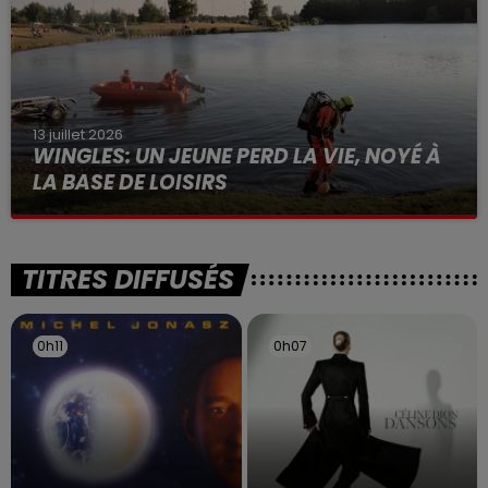
13 juillet 2026
WINGLES: UN JEUNE PERD LA VIE, NOYÉ À
LA BASE DE LOISIRS
La victime a coulé à pic
TITRES DIFFUSÉS
0h11
0h11
0h07
0h07