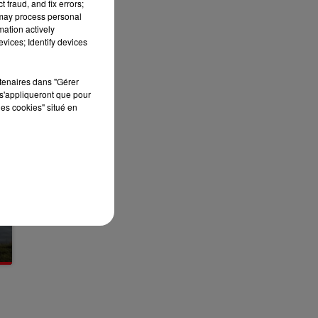
 fraud, and fix errors;
13h00 - 16h00
 may process personal
LES APRÈS-MIDI QUI CHANTENT
mation actively
vices; Identify devices
rtenaires dans "Gérer
s'appliqueront que pour
les cookies" situé en