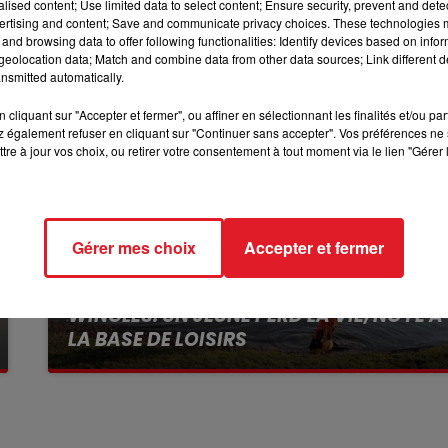
alised content; Use limited data to select content; Ensure security, prevent and detect
12h00 - 13h00
ertising and content; Save and communicate privacy choices. These technologies
RDL & VOUS
and browsing data to offer following functionalities: Identify devices based on infor
eolocation data; Match and combine data from other data sources; Link different de
nsmitted automatically.
cliquant sur "Accepter et fermer", ou affiner en sélectionnant les finalités et/ou pa
 également refuser en cliquant sur "Continuer sans accepter". Vos préférences ne 
tre à jour vos choix, ou retirer votre consentement à tout moment via le lien "Gérer 
Gérer mes choix
Accepter et fermer
13 juillet 2026
WINGLES: UN JEUNE PERD LA VIE, NOYÉ À
LA BASE DE LOISIRS
La victime a coulé à pic