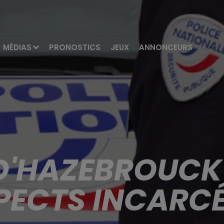
MÉDIAS
PRONOSTICS
JEUX
ANNONCEURS
'HAZEBROUCK 
PECTS INCARCÉ