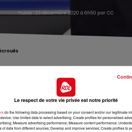
Publié : 23 décembre 2020 à 6h50 par CC
écroués
té rapatriés de Nice et présentés lundi à un juge
ue pour l’un et à Sequedin pour l’autre.
Contin
victime de 37 ans morte, gisant dans son sang, dans le park
 deux hommes avaient fini par se rendre dans un
Agés de 19 et 20 ans,
ils ont été mis en examen pour
Le respect de votre vie privée est notre priorité
arme.
ers
do the following data processing based on your consent and/or our legitimate int
r ce qui s’est passé ce soir du dimanche 13 décembre. Ma
device; Use limited data to select advertising; Create profiles for personalised adver
vertising; Measure advertising performance; Measure content performance; Unders
’un trafic de stupéfiants
est largement privilégiée, par
ns of data from different sources; Develop and improve services; Create profiles to 