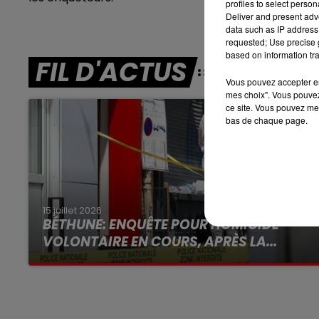
profiles to select person
7h00 - 10h00
Deliver and present adv
DEBOUT C'EST L'HEURE
data such as IP address 
requested; Use precise g
based on information tra
FIL D'ACTUS
Vous pouvez accepter en 
mes choix". Vous pouvez
ce site. Vous pouvez met
bas de chaque page.
15 juillet 2026
BÉTHUNE: ENQUÊTE POUR HOMICIDE
VOLONTAIRE EN COURS, APRÈS LA...
Selon les premiers éléments, le logement
servait à des prostituées