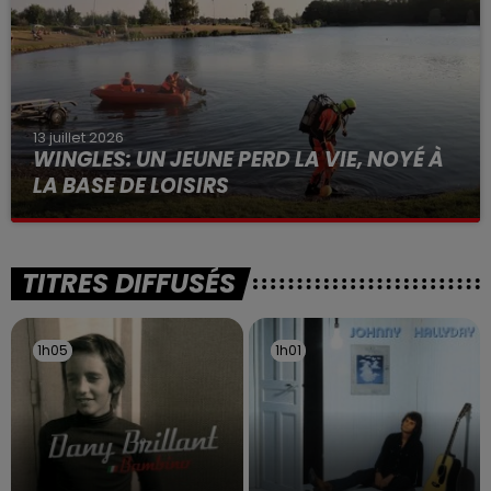
13 juillet 2026
WINGLES: UN JEUNE PERD LA VIE, NOYÉ À
LA BASE DE LOISIRS
La victime a coulé à pic
TITRES DIFFUSÉS
1h05
1h05
1h01
1h01