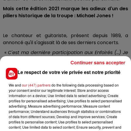
Mais cette édition 2021 marque les adieux d'un des
piliers historique de la troupe : Michael Jones !
Le chanteur et guitariste, présent depuis 1989, a
annoncé qu'il s'agissait là de ses derniers concerts.
«
C'est ma dernière participation aux Enfoirés (...) Je
me suis dit que je serais plus utile ailleurs.
Continuer sans accepter
Maintenant il y a assez de jeunes artistes, de talents
Le respect de votre vie privée est notre priorité
qui sont là
». Des propos qu'il a tenu sur ses réseaux
sociaux et en plateau.
We and
our (447) partners
do the following data processing based on
your consent and/or our legitimate interest: Store and/or access
Rassurons-nous, Michael Jones précise qu' il
information on a device; Use limited data to select advertising; Create
profiles for personalised advertising; Use profiles to select personalised
continuera de soutenir activement la cause des
advertising; Measure advertising performance; Measure content
Restos du Coeur : «
L'année prochaine, je projette, s'ils
performance; Understand audiences through statistics or combinations
peuvent ouvrir, de faire une tournée des Restos du
of data from different sources; Develop and improve services; Create
profiles to personalise content; Use profiles to select personalised
Coeur et d'aller jouer pour les bénévoles, là où les
content; Use limited data to select content; Ensure security, prevent and
gens viennent manger !