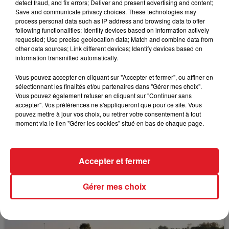
detect fraud, and fix errors; Deliver and present advertising and content;
Save and communicate privacy choices. These technologies may
Sa contribution est loin d’être terminé !
process personal data such as IP address and browsing data to offer
following functionalities: Identify devices based on information actively
requested; Use precise geolocation data; Match and combine data from
other data sources; Link different devices; Identify devices based on
information transmitted automatically.
FIL D'ACTUS
Vous pouvez accepter en cliquant sur "Accepter et fermer", ou affiner en
sélectionnant les finalités et/ou partenaires dans "Gérer mes choix".
Vous pouvez également refuser en cliquant sur "Continuer sans
accepter". Vos préférences ne s'appliqueront que pour ce site. Vous
pouvez mettre à jour vos choix, ou retirer votre consentement à tout
moment via le lien "Gérer les cookies" situé en bas de chaque page.
Accepter et fermer
15 juillet 2026
BÉTHUNE: ENQUÊTE POUR HOMICIDE
Gérer mes choix
VOLONTAIRE EN COURS, APRÈS LA...
Selon les premiers éléments, le logement servait
à des prostituées