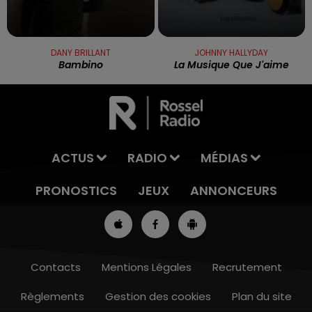
DANY BRILLANT
JOHNNY HALLYDAY
Bambino
La Musique Que J'aime
ACTUS
RADIO
MÉDIAS
PRONOSTICS
JEUX
ANNONCEURS
Contacts
Mentions Légales
Recrutement
Règlements
Gestion des cookies
Plan du site
13h00 - 16h00