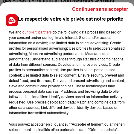
des dunes. Entre 1000 et 1200 migrants vivraient
actuellement à Calais.
Continuer sans accepter
Un périmètre de sécurité a été mis en place.
Le respect de votre vie privée est notre priorité
L'opération cause également des ralentissements sur
We and
our (447) partners
do the following data processing based on
l’A16.
your consent and/or our legitimate interest: Store and/or access
information on a device; Use limited data to select advertising; Create
profiles for personalised advertising; Use profiles to select personalised
advertising; Measure advertising performance; Measure content
performance; Understand audiences through statistics or combinations
FIL D'ACTUS
of data from different sources; Develop and improve services; Create
profiles to personalise content; Use profiles to select personalised
content; Use limited data to select content; Ensure security, prevent and
detect fraud, and fix errors; Deliver and present advertising and content;
Save and communicate privacy choices. These technologies may
process personal data such as IP address and browsing data to offer
following functionalities: Identify devices based on information actively
requested; Use precise geolocation data; Match and combine data from
other data sources; Link different devices; Identify devices based on
information transmitted automatically.
15 juillet 2026
Vous pouvez accepter en cliquant sur "Accepter et fermer", ou affiner en
BÉTHUNE: ENQUÊTE POUR HOMICIDE
sélectionnant les finalités et/ou partenaires dans "Gérer mes choix".
VOLONTAIRE EN COURS, APRÈS LA...