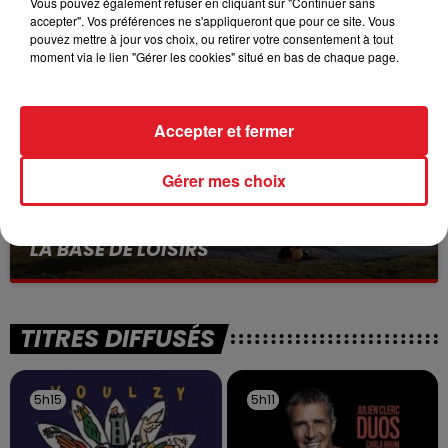
Vous pouvez également refuser en cliquant sur "Continuer sans
accepter". Vos préférences ne s'appliqueront que pour ce site. Vous
Selon les premiers éléments, le logement servait
pouvez mettre à jour vos choix, ou retirer votre consentement à tout
à des prostituées
moment via le lien "Gérer les cookies" situé en bas de chaque page.
Accepter et fermer
Gérer mes choix
13 juillet 2026
WINGLES: UN JEUNE PERD LA VIE, NOYÉ À
LA BASE DE LOISIRS
La victime a coulé à pic
TITRES DIFFUSÉS
5h15
5h15
5h11
5h11