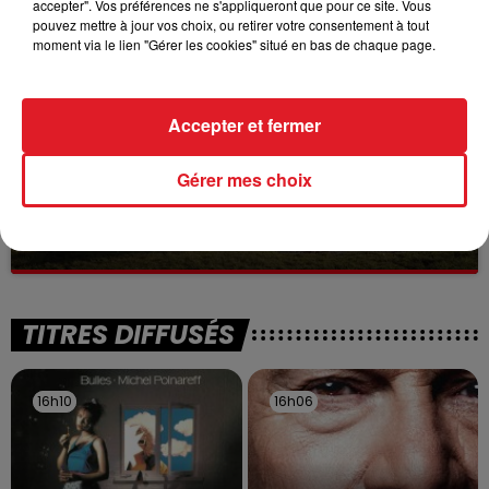
accepter". Vos préférences ne s'appliqueront que pour ce site. Vous
à des prostituées
pouvez mettre à jour vos choix, ou retirer votre consentement à tout
moment via le lien "Gérer les cookies" situé en bas de chaque page.
Accepter et fermer
Gérer mes choix
13 juillet 2026
WINGLES: UN JEUNE PERD LA VIE, NOYÉ À
LA BASE DE LOISIRS
La victime a coulé à pic
TITRES DIFFUSÉS
16h10
16h10
16h06
16h06