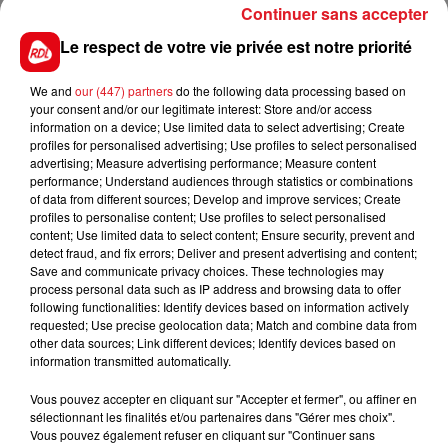
Continuer sans accepter
été poursuivies
», estime François Fourmy.
Le respect de votre vie privée est notre priorité
Le conservatoire a porté plainte
et a suspendu
l’écopâturage.
We and
our (447) partners
do the following data processing based on
your consent and/or our legitimate interest: Store and/or access
information on a device; Use limited data to select advertising; Create
profiles for personalised advertising; Use profiles to select personalised
advertising; Measure advertising performance; Measure content
FIL D'ACTUS
performance; Understand audiences through statistics or combinations
of data from different sources; Develop and improve services; Create
profiles to personalise content; Use profiles to select personalised
content; Use limited data to select content; Ensure security, prevent and
detect fraud, and fix errors; Deliver and present advertising and content;
Save and communicate privacy choices. These technologies may
process personal data such as IP address and browsing data to offer
following functionalities: Identify devices based on information actively
requested; Use precise geolocation data; Match and combine data from
other data sources; Link different devices; Identify devices based on
information transmitted automatically.
15 juillet 2026
BÉTHUNE: ENQUÊTE POUR HOMICIDE
Vous pouvez accepter en cliquant sur "Accepter et fermer", ou affiner en
VOLONTAIRE EN COURS, APRÈS LA...
sélectionnant les finalités et/ou partenaires dans "Gérer mes choix".
Vous pouvez également refuser en cliquant sur "Continuer sans
Selon les premiers éléments, le logement servait