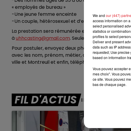
-Des hommes âgés de 35 à 60 ans, habitués à porter 
« employés de bureau »
7h00 - 10h00
-Une jeune femme enceinte
DEBOUT C'EST L'HEURE
We and
our (447) partn
-Un couple, hétérosexuel et d’environ 25 ans, dont
access information on a 
select personalised ad
La prestation sera rémunérée entre 105 et 150 euros
statistics or combinatio
profiles to select person
à
uhhcasting@gmail.com
. Seules les personnes rete
Deliver and present adv
data such as IP address 
Pour postuler, envoyez deux photos, une en portrait 
requested; Use precise g
avec les nom, prénom, métier, date de naissance, tai
based on information tra
ville et Montreuil et enfin, téléphone portable. Le
Vous pouvez accepter en 
mes choix". Vous pouvez
ce site. Vous pouvez met
bas de chaque page.
FIL D'ACTUS