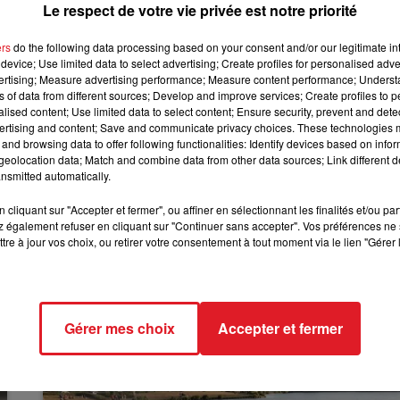
le costume et au profil « notaire de province » ou
Le respect de votre vie privée est notre priorité
12h00 - 13h00
RDL & VOUS
ers
do the following data processing based on your consent and/or our legitimate int
 la jeune femme possède sa propre robe de mariée.
device; Use limited data to select advertising; Create profiles for personalised adver
vertising; Measure advertising performance; Measure content performance; Unders
 brut. Les candidatures sont à envoyer par mail
ns of data from different sources; Develop and improve services; Create profiles to 
alised content; Use limited data to select content; Ensure security, prevent and detect
nues seront contactées, au plus tard le 20 avril.
ertising and content; Save and communicate privacy choices. These technologies
and browsing data to offer following functionalities: Identify devices based on infor
et l’autre en pied, au format.JPEG et avec un fond neutre
eolocation data; Match and combine data from other data sources; Link different de
lle, code postal et ville de résidence, distance entre vot
nsmitted automatically.
 mail doit comporter en objet : nom+âge+Montreuil/Mer.
cliquant sur "Accepter et fermer", ou affiner en sélectionnant les finalités et/ou pa
 également refuser en cliquant sur "Continuer sans accepter". Vos préférences ne 
tre à jour vos choix, ou retirer votre consentement à tout moment via le lien "Gérer 
Gérer mes choix
Accepter et fermer