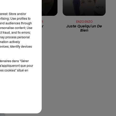
13h00 - 16h00
LES APRÈS-MIDI QUI CHANTENT
erest: Store and/or
tising; Use profiles to
BENABAR
ENZO ENZO
tand audiences through
Le Dîner
Juste Quelqu'un De
personalise content; Use
Bien
 fraud, and fix errors;
 may process personal
mation actively
,
vices; Identify devices
re
rtenaires dans "Gérer
s'appliqueront que pour
les cookies" situé en