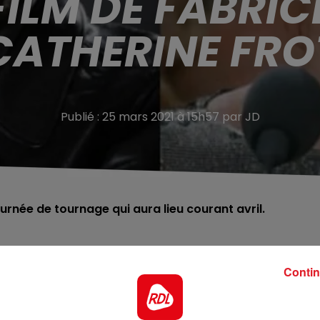
ILM DE FABRICE
CATHERINE FRO
Publié : 25 mars 2021 à 15h57 par JD
rnée de tournage qui aura lieu courant avril.
uéla, sera tourné à partir d’avril à Montreuil et dans
 Luchini y tiendront les rôles principaux. Après plusieurs
Contin
des profils bien particuliers :