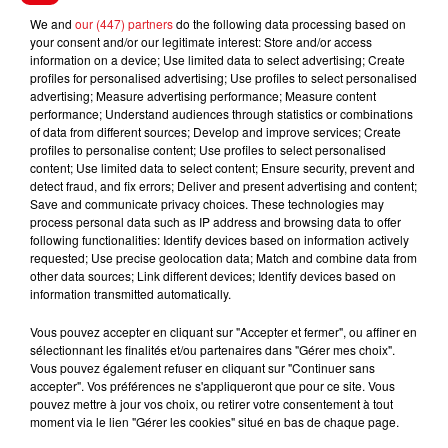
We and
our (447) partners
do the following data processing based on
FIL D'ACTUS
your consent and/or our legitimate interest: Store and/or access
information on a device; Use limited data to select advertising; Create
profiles for personalised advertising; Use profiles to select personalised
advertising; Measure advertising performance; Measure content
performance; Understand audiences through statistics or combinations
of data from different sources; Develop and improve services; Create
profiles to personalise content; Use profiles to select personalised
content; Use limited data to select content; Ensure security, prevent and
detect fraud, and fix errors; Deliver and present advertising and content;
Save and communicate privacy choices. These technologies may
process personal data such as IP address and browsing data to offer
15 juillet 2026
following functionalities: Identify devices based on information actively
BÉTHUNE: ENQUÊTE POUR HOMICIDE
requested; Use precise geolocation data; Match and combine data from
other data sources; Link different devices; Identify devices based on
VOLONTAIRE EN COURS, APRÈS LA...
information transmitted automatically.
Selon les premiers éléments, le logement servait
à des prostituées
Vous pouvez accepter en cliquant sur "Accepter et fermer", ou affiner en
sélectionnant les finalités et/ou partenaires dans "Gérer mes choix".
Vous pouvez également refuser en cliquant sur "Continuer sans
accepter". Vos préférences ne s'appliqueront que pour ce site. Vous
pouvez mettre à jour vos choix, ou retirer votre consentement à tout
moment via le lien "Gérer les cookies" situé en bas de chaque page.