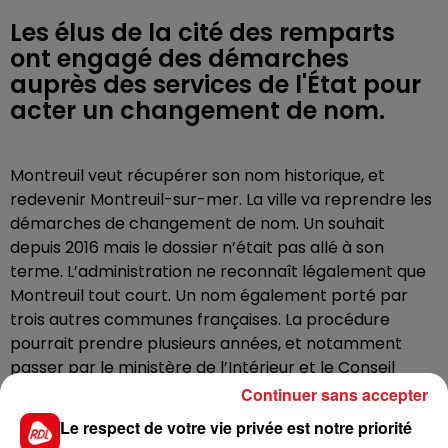
Les élus de la cité des remparts
ont engagé des démarches
auprès des services de l'État pour
acter un changement de nom.
Montreuil veut récupérer son nom historique, et
redevenir Montreuil-sur-mer. La ville va reprendre les
démarches de changement de nom. Un souhait
depuis 2016 mais le dossier n’était pas allé à son
terme. L’administration ne reconnaît légalement que
Montreuil tout court. Un nom également porté par
trois autres communes françaises. La procédure
pourrait prendre plusieurs années, et notamment
passer par le ministère de l’Intérieur et le Conseil
d’Etat.
Continuer sans accepter
Le respect de votre vie privée est notre priorité