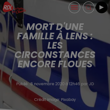
MORT D'UNE
FAMILLE À LENS :
LES
CIRCONSTANCES
ENCORE FLOUES
Publié : 8 novembre 2020 à 12h46 par JD
Crédit image:
Pixabay