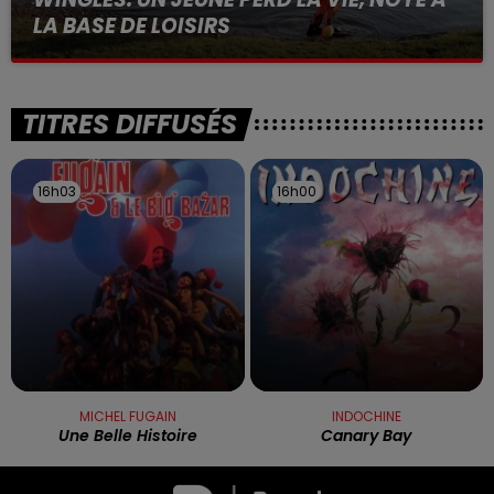
LA BASE DE LOISIRS
La victime a coulé à pic
TITRES DIFFUSÉS
16h03
16h03
16h00
16h00
MICHEL FUGAIN
INDOCHINE
Une Belle Histoire
Canary Bay