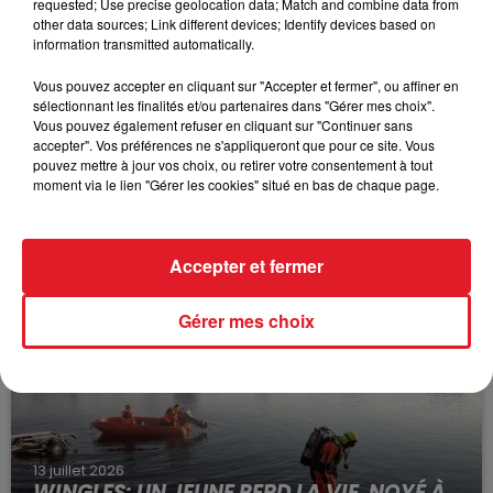
requested; Use precise geolocation data; Match and combine data from
other data sources; Link different devices; Identify devices based on
information transmitted automatically.
Vous pouvez accepter en cliquant sur "Accepter et fermer", ou affiner en
sélectionnant les finalités et/ou partenaires dans "Gérer mes choix".
Vous pouvez également refuser en cliquant sur "Continuer sans
accepter". Vos préférences ne s'appliqueront que pour ce site. Vous
pouvez mettre à jour vos choix, ou retirer votre consentement à tout
moment via le lien "Gérer les cookies" situé en bas de chaque page.
15 juillet 2026
BÉTHUNE: ENQUÊTE POUR HOMICIDE
VOLONTAIRE EN COURS, APRÈS LA...
Accepter et fermer
Selon les premiers éléments, le logement servait
à des prostituées
Gérer mes choix
13 juillet 2026
WINGLES: UN JEUNE PERD LA VIE, NOYÉ À