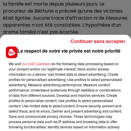
la famille est morte depuis plusieurs jours. Le
procureur de Béthune a précisé qu’une des victimes
était ligotée. Aucune trace d’effraction ni de blessures
apparentes n’ont été constatées. L’hypothèse d’un
drame familial n’est pas écartée.
Continuer sans accepter
Des autopsies en début de semaine
Le respect de votre vie privée est notre priorité
Une autopsie doit avoir lieu en ce début de semaine
pour préciser la date et les causes de la mort de ces
We and
our (447) partners
do the following data processing based on
trois personnes. L’enquête a été confiée à la brigade
your consent and/or our legitimate interest: Store and/or access
de sûreté départementale du commissariat de Lens.
information on a device; Use limited data to select advertising; Create
profiles for personalised advertising; Use profiles to select personalised
Une cellule psychologique sera mise en place dès ce
advertising; Measure advertising performance; Measure content
lundi au lycée Saint-Paul de Lens, où était scolarisé
performance; Understand audiences through statistics or combinations
of data from different sources; Develop and improve services; Create
l’adolescent.
profiles to personalise content; Use profiles to select personalised
content; Use limited data to select content; Ensure security, prevent and
detect fraud, and fix errors; Deliver and present advertising and content;
Save and communicate privacy choices. These technologies may
process personal data such as IP address and browsing data to offer
FIL D'ACTUS
following functionalities: Identify devices based on information actively