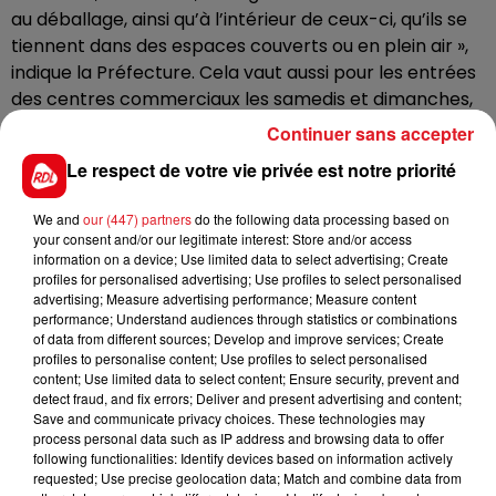
au déballage, ainsi qu’à l’intérieur de ceux-ci, qu’ils se
tiennent dans des espaces couverts ou en plein air »,
indique la Préfecture. Cela vaut aussi pour les entrées
des centres commerciaux les samedis et dimanches,
les entrées des établissements scolaires et
Continuer sans accepter
universitaires, les entrées des lieux de culte, les
Le respect de votre vie privée est notre priorité
stations et lieux d’arrêt des transports collectifs de
voyageurs.
We and
our (447) partners
do the following data processing based on
your consent and/or our legitimate interest: Store and/or access
En revanche, le masque demeure obligatoire jusqu’au
information on a device; Use limited data to select advertising; Create
15 novembre dans les files d'attente, les
profiles for personalised advertising; Use profiles to select personalised
rassemblements sur la voie publique, les zones
advertising; Measure advertising performance; Measure content
performance; Understand audiences through statistics or combinations
piétonnes le samedi et les enceintes sportives.
of data from different sources; Develop and improve services; Create
profiles to personalise content; Use profiles to select personalised
content; Use limited data to select content; Ensure security, prevent and
detect fraud, and fix errors; Deliver and present advertising and content;
Save and communicate privacy choices. These technologies may
FIL D'ACTUS
process personal data such as IP address and browsing data to offer
following functionalities: Identify devices based on information actively
requested; Use precise geolocation data; Match and combine data from