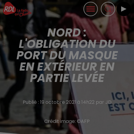
NORD :
L'OBLIGATION DU
PORT DU MASQUE
EN EXTÉRIEUR EN
PARTIE LEVÉE
Publié : 19 octobre 2021 à 14h22 par JD
Crédit image:
©AFP