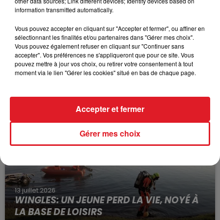
other data sources; Link different devices; Identify devices based on
information transmitted automatically.
Vous pouvez accepter en cliquant sur "Accepter et fermer", ou affiner en
sélectionnant les finalités et/ou partenaires dans "Gérer mes choix".
Vous pouvez également refuser en cliquant sur "Continuer sans
accepter". Vos préférences ne s'appliqueront que pour ce site. Vous
pouvez mettre à jour vos choix, ou retirer votre consentement à tout
15 juillet 2026
moment via le lien "Gérer les cookies" situé en bas de chaque page.
BÉTHUNE: ENQUÊTE POUR HOMICIDE
VOLONTAIRE EN COURS, APRÈS LA...
Selon les premiers éléments, le logement servait
Accepter et fermer
à des prostituées
Gérer mes choix
13 juillet 2026
WINGLES: UN JEUNE PERD LA VIE, NOYÉ À
LA BASE DE LOISIRS