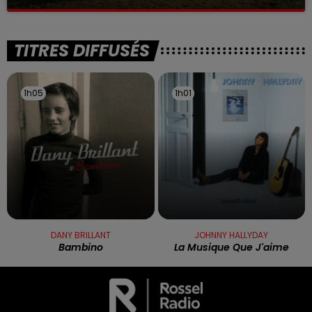
La victime a coulé à pic
TITRES DIFFUSÉS
1h05
1h05
1h01
1h01
DANY BRILLANT
JOHNNY HALLYDAY
Bambino
La Musique Que J'aime