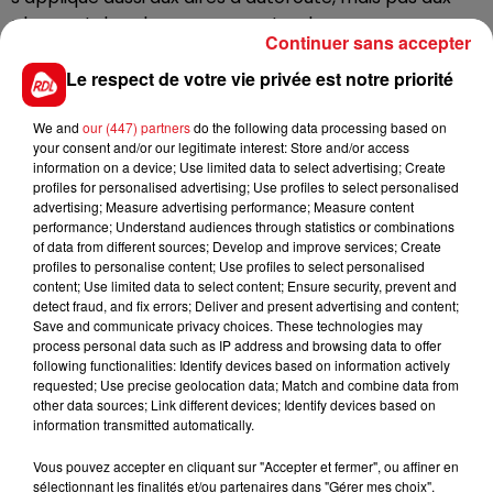
plages et dans les espaces naturels.
Continuer sans accepter
Le masque, qui est par ailleurs, obligatoire partout
Le respect de votre vie privée est notre priorité
dans le Nord et le Pas-de-Calais pour les festivités du
14 Juillet. Il devra être porté en extérieur à partir de
We and
our (447) partners
do the following data processing based on
18h ce soir, et jusqu’au 15 juillet 8h.
your consent and/or our legitimate interest: Store and/or access
information on a device; Use limited data to select advertising; Create
profiles for personalised advertising; Use profiles to select personalised
advertising; Measure advertising performance; Measure content
performance; Understand audiences through statistics or combinations
FIL D'ACTUS
of data from different sources; Develop and improve services; Create
profiles to personalise content; Use profiles to select personalised
content; Use limited data to select content; Ensure security, prevent and
detect fraud, and fix errors; Deliver and present advertising and content;
Save and communicate privacy choices. These technologies may
process personal data such as IP address and browsing data to offer
following functionalities: Identify devices based on information actively
requested; Use precise geolocation data; Match and combine data from
other data sources; Link different devices; Identify devices based on
information transmitted automatically.
15 juillet 2026
Vous pouvez accepter en cliquant sur "Accepter et fermer", ou affiner en
BÉTHUNE: ENQUÊTE POUR HOMICIDE
sélectionnant les finalités et/ou partenaires dans "Gérer mes choix".