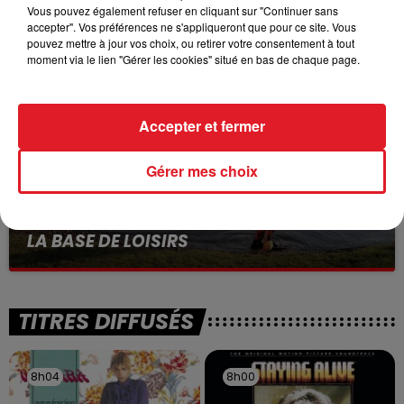
Vous pouvez également refuser en cliquant sur "Continuer sans
VOLONTAIRE EN COURS, APRÈS LA...
accepter". Vos préférences ne s'appliqueront que pour ce site. Vous
Selon les premiers éléments, le logement servait
pouvez mettre à jour vos choix, ou retirer votre consentement à tout
à des prostituées
moment via le lien "Gérer les cookies" situé en bas de chaque page.
Accepter et fermer
Gérer mes choix
13 juillet 2026
WINGLES: UN JEUNE PERD LA VIE, NOYÉ À
LA BASE DE LOISIRS
La victime a coulé à pic
TITRES DIFFUSÉS
8h04
8h04
8h00
8h00