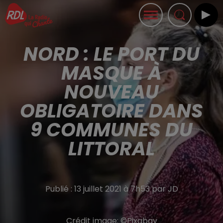
NORD : LE PORT DU
MASQUE À
NOUVEAU
OBLIGATOIRE DANS
9 COMMUNES DU
LITTORAL
Publié : 13 juillet 2021 à 7h53 par JD
Crédit image:
©Pixabay