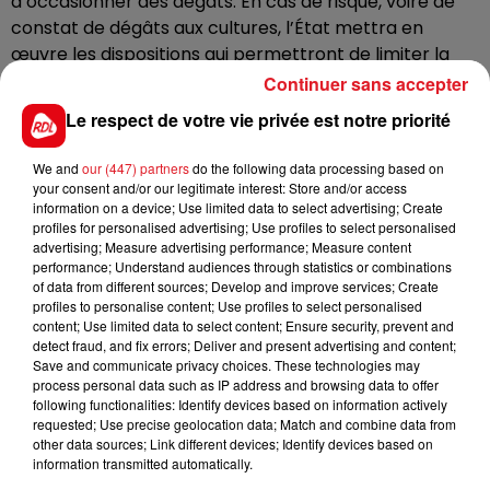
d’occasionner des dégâts. En cas de risque, voire de
constat de dégâts aux cultures, l’État mettra en
œuvre les dispositions qui permettront de limiter la
présence de cette espèce dans les secteurs
Continuer sans accepter
concernés.
Le respect de votre vie privée est notre priorité
Pour rappel, le port du gilet fluorescent est
obligatoire, par mesure de sécurité, en action de
We and
our (447) partners
do the following data processing based on
your consent and/or our legitimate interest: Store and/or access
chasse pour les chasseurs et les accompagnants,
information on a device; Use limited data to select advertising; Create
sauf pour certains modes de chasse.
profiles for personalised advertising; Use profiles to select personalised
advertising; Measure advertising performance; Measure content
performance; Understand audiences through statistics or combinations
of data from different sources; Develop and improve services; Create
profiles to personalise content; Use profiles to select personalised
FIL D'ACTUS
content; Use limited data to select content; Ensure security, prevent and
detect fraud, and fix errors; Deliver and present advertising and content;
Save and communicate privacy choices. These technologies may
process personal data such as IP address and browsing data to offer
following functionalities: Identify devices based on information actively
requested; Use precise geolocation data; Match and combine data from
other data sources; Link different devices; Identify devices based on
information transmitted automatically.