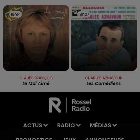
18h14
18h14
18h07
18h07
CLAUDE FRANÇOIS
CHARLES AZNAVOUR
Le Mal Aimé
Les Comédiens
ACTUS
RADIO
MÉDIAS
PRONOSTICS
JEUX
ANNONCEURS