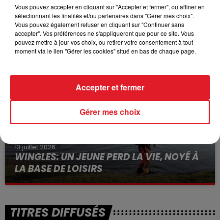
Vous pouvez accepter en cliquant sur "Accepter et fermer", ou affiner en
sélectionnant les finalités et/ou partenaires dans "Gérer mes choix".
15 juillet 2026
Vous pouvez également refuser en cliquant sur "Continuer sans
BÉTHUNE: ENQUÊTE POUR HOMICIDE
accepter". Vos préférences ne s'appliqueront que pour ce site. Vous
pouvez mettre à jour vos choix, ou retirer votre consentement à tout
VOLONTAIRE EN COURS, APRÈS LA...
moment via le lien "Gérer les cookies" situé en bas de chaque page.
Selon les premiers éléments, le logement servait
à des prostituées
Accepter et fermer
Gérer mes choix
13 juillet 2026
WINGLES: UN JEUNE PERD LA VIE, NOYÉ À
LA BASE DE LOISIRS
La victime a coulé à pic
TITRES DIFFUSÉS