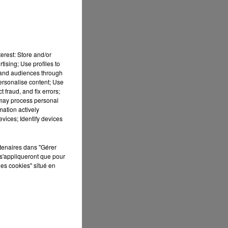
7h00 - 10h00
RDL WEEK-END
erest: Store and/or
tising; Use profiles to
tand audiences through
personalise content; Use
 fraud, and fix errors;
 may process personal
mation actively
ai
vices; Identify devices
rtenaires dans "Gérer
s'appliqueront que pour
les cookies" situé en