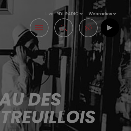
Live :
RDL RADIO
Webradios
AU DES
TREUILLOIS