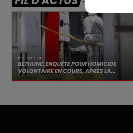
FIL D'ACTUS
15 juillet 2026
BÉTHUNE: ENQUÊTE POUR HOMICIDE
VOLONTAIRE EN COURS, APRÈS LA...
Selon les premiers éléments, le logement
servait à des prostituées