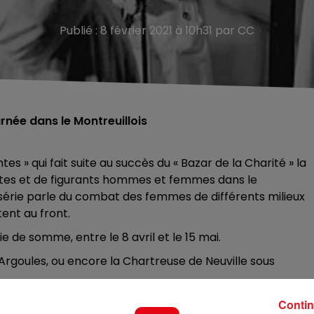
Publié : 8 février 2021 à 10h31 par CC
rnée dans le Montreuillois
es » qui fait suite au succès du « Bazar de la Charité » la
tes et de figurants hommes et femmes dans le
érie parle du combat des femmes de différents milieux
ent au front.
e de somme, entre le 8 avril et le 15 mai.
 Argoules, ou encore la Chartreuse de Neuville sous
s pour interpréter des religieuses et infirmières (16 à 50
Contin