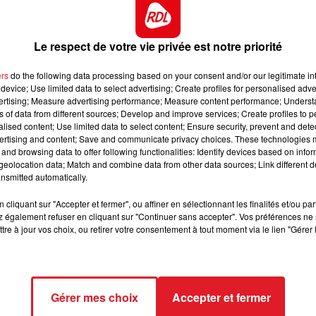
 des hommes costauds pour jouer les brancardiers. La
on audiovisuelle.
10h00 - 12h00
RDL WEEKEND
ail.com
en joignant quelques photos récentes de vous
Le respect de votre vie privée est notre priorité
s coordonnées + descriptif physique (Nom, Prénom,
ers
do the following data processing based on your consent and/or our legitimate int
, Pointure, Véhiculé ou non, Tatouages ou non) – Vos
device; Use limited data to select advertising; Create profiles for personalised adver
1
vertising; Measure advertising performance; Measure content performance; Unders
ns of data from different sources; Develop and improve services; Create profiles to 
de tournage pour participer mais. Seules les candidatures
alised content; Use limited data to select content; Ensure security, prevent and detect
ertising and content; Save and communicate privacy choices. These technologies
and browsing data to offer following functionalities: Identify devices based on infor
-sur-Mer, 1 ou plusieurs jours entre le 8 avril et le 15 m
eolocation data; Match and combine data from other data sources; Link different de
nsmitted automatically.
iovisuelle : 84,50€ brut + 15,53€ indemnité essayage
cliquant sur "Accepter et fermer", ou affiner en sélectionnant les finalités et/ou pa
 également refuser en cliquant sur "Continuer sans accepter". Vos préférences ne 
te.
tre à jour vos choix, ou retirer votre consentement à tout moment via le lien "Gérer 
Gérer mes choix
Accepter et fermer