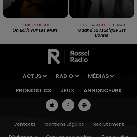
DEMIS ROUSSOS
JEAN-JACQUES GOLDMAN
On Écrit Sur Les Murs
Quand La Musique Est
Bonne
ACTUS
RADIO
MÉDIAS
PRONOSTICS
JEUX
ANNONCEURS
Contacts
Mentions Légales
Recrutement
Règlements
Gestion des cookies
Plan du site