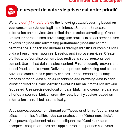
Continuer sans accepter
prendront l’autoroute jusqu’à Béthune où le syndicat
Le respect de votre vie privée est notre priorité
agricole a rendez-vous en sous-préfecture.
We and
our (447) partners
do the following data processing based on
your consent and/or our legitimate interest: Store and/or access
information on a device; Use limited data to select advertising; Create
FIL D'ACTUS
profiles for personalised advertising; Use profiles to select personalised
advertising; Measure advertising performance; Measure content
performance; Understand audiences through statistics or combinations
of data from different sources; Develop and improve services; Create
profiles to personalise content; Use profiles to select personalised
content; Use limited data to select content; Ensure security, prevent and
detect fraud, and fix errors; Deliver and present advertising and content;
Save and communicate privacy choices. These technologies may
process personal data such as IP address and browsing data to offer
following functionalities: Identify devices based on information actively
requested; Use precise geolocation data; Match and combine data from
15 juillet 2026
other data sources; Link different devices; Identify devices based on
BÉTHUNE: ENQUÊTE POUR HOMICIDE
information transmitted automatically.
VOLONTAIRE EN COURS, APRÈS LA...
Vous pouvez accepter en cliquant sur "Accepter et fermer", ou affiner en
Selon les premiers éléments, le logement servait
sélectionnant les finalités et/ou partenaires dans "Gérer mes choix".
à des prostituées
Vous pouvez également refuser en cliquant sur "Continuer sans
accepter". Vos préférences ne s'appliqueront que pour ce site. Vous