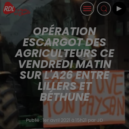
OPÉRATION
ESCARGOT DES
AGRICULTEURS CE
VENDREDI MATIN
SUR L'A26 ENTRE
LILLERS ET
BÉTHUNE
Publié : 1er avril 2021 à 15h21 par JD