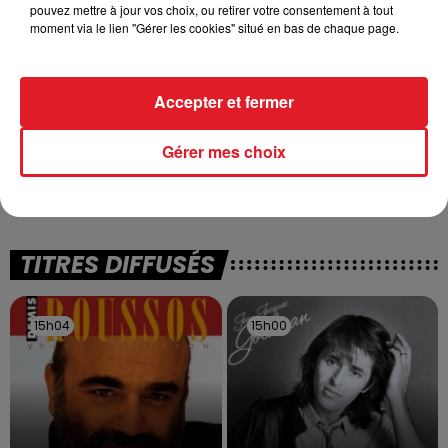
pouvez mettre à jour vos choix, ou retirer votre consentement à tout
moment via le lien "Gérer les cookies" situé en bas de chaque page.
Accepter et fermer
13 juillet 2026
WINGLES: UN JEUNE PERD LA VIE, NOYÉ À
Gérer mes choix
LA BASE DE LOISIRS
La victime a coulé à pic
TITRES DIFFUSÉS
15h04
15h04
15h00
15h00