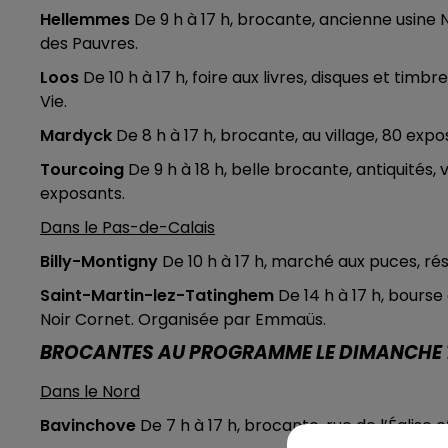
12h00 - 13h00
Hellemmes
De 9 h à 17 h, brocante, ancienne usine 
RDL & VOUS
des Pauvres.
Loos
De 10 h à 17 h, foire aux livres, disques et tim
Vie.
Mardyck
De 8 h à 17 h, brocante, au village, 80 expo
Tourcoing
De 9 h à 18 h, belle brocante, antiquités, 
exposants.
Dans le Pas-de-Calais
Billy-Montigny
De 10 h à 17 h, marché aux puces, ré
Saint-Martin-lez-Tatinghem
De 14 h à 17 h, bourse 
Noir Cornet. Organisée par Emmaüs.
BROCANTES AU PROGRAMME LE DIMANCHE 1
Dans le Nord
Bavinchove
De 7 h à 17 h, brocante, rue de l’Église