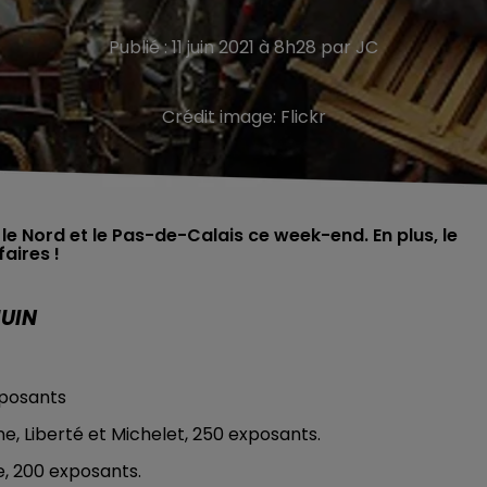
Publié : 11 juin 2021 à 8h28 par JC
Crédit image:
Flickr
le Nord et le Pas-de-Calais ce week-end. En plus, le
faires !
JUIN
exposants
ne, Liberté et Michelet, 250 exposants.
le, 200 exposants.