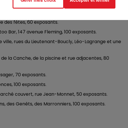
, de la Grotte, Frédéric-Vidor, de Bayenghem, 100 exposants
 de Sète, Nîmes et Montpellier, 150 exposants.
le des fêtes, 60 exposants.
too Bar, 147 avenue Fleming, 100 exposants.
re ville, rues du Lieutenant-Boucly, Léo-Lagrange et une
 de la Canche, de la piscine et rue adjacentes, 80
ssager, 70 exposants.
ences, 100 exposants.
 marché couvert, rue Jean-Monnet, 50 exposants.
ins, des Genêts, des Marronniers, 100 exposants.