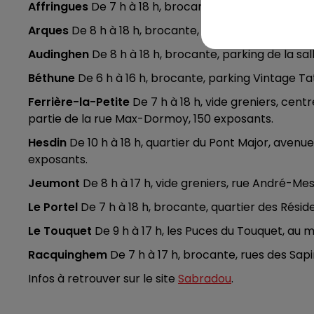
Affringues
De 7 h à 18 h, brocante, rues de l’Église
Arques
De 8 h à 18 h, brocante, Basse Meldyck, rues
Audinghen
De 8 h à 18 h, brocante, parking de la sal
Béthune
De 6 h à 16 h, brocante, parking Vintage Ta
Ferrière-la-Petite
De 7 h à 18 h, vide greniers, cent
partie de la rue Max-Dormoy, 150 exposants.
Hesdin
De 10 h à 18 h, quartier du Pont Major, avenue
exposants.
Jeumont
De 8 h à 17 h, vide greniers, rue André-Me
Le Portel
De 7 h à 18 h, brocante, quartier des Résid
Le Touquet
De 9 h à 17 h, les Puces du Touquet, au
Racquinghem
De 7 h à 17 h, brocante, rues des Sap
Infos à retrouver sur le site
Sabradou
.