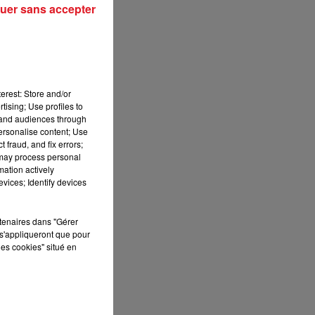
uer sans accepter
ts.
erest: Store and/or
tising; Use profiles to
tand audiences through
personalise content; Use
0
 fraud, and fix errors;
 may process personal
mation actively
vices; Identify devices
rtenaires dans "Gérer
s'appliqueront que pour
les cookies" situé en