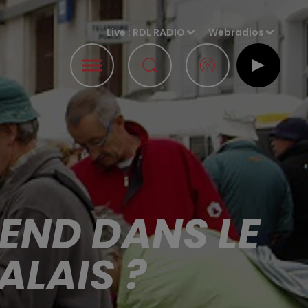
Live :
RDL RADIO
Webradios
END DANS LE
ALAIS ?