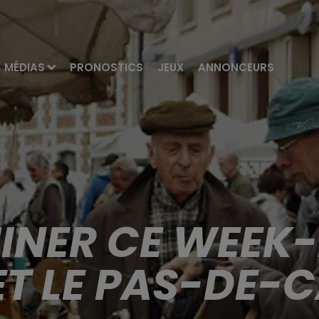
MÉDIAS
PRONOSTICS
JEUX
ANNONCEURS
HINER CE WEEK-
T LE PAS-DE-C