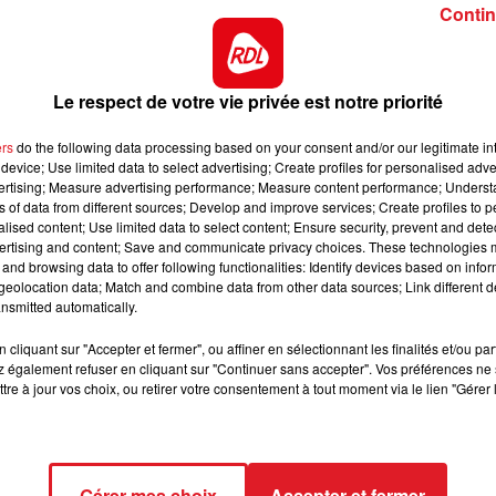
, rues Lafayette, Jean-Mermoz, Jules-Verne et Lavoisier,
Contin
efebvre, 200 exposants.
Le respect de votre vie privée est notre priorité
s, quartier Vanuxem, rues Kléber et Kelerman, 400 exposan
ers
do the following data processing based on your consent and/or our legitimate int
, du Iansweg, des Champs, du Clos et impasse du Clos, 150
device; Use limited data to select advertising; Create profiles for personalised adver
vertising; Measure advertising performance; Measure content performance; Unders
ns of data from different sources; Develop and improve services; Create profiles to 
e, du 8-Mai-1945, Jean-Mermoz, place du 11-Novembre, 30
alised content; Use limited data to select content; Ensure security, prevent and detect
ertising and content; Save and communicate privacy choices. These technologies
and browsing data to offer following functionalities: Identify devices based on infor
rue Saint-Sébastien, 5 exposants.
eolocation data; Match and combine data from other data sources; Link different de
nsmitted automatically.
, rue Arago, place et rue Voltaire, 280 exposants.
cliquant sur "Accepter et fermer", ou affiner en sélectionnant les finalités et/ou pa
Frites, 61 rue Nationale, 50 exposants.
 également refuser en cliquant sur "Continuer sans accepter". Vos préférences ne 
tre à jour vos choix, ou retirer votre consentement à tout moment via le lien "Gérer 
an-Baptiste-Lebas et rues adjacentes, 230 exposants.
Gérer mes choix
Accepter et fermer