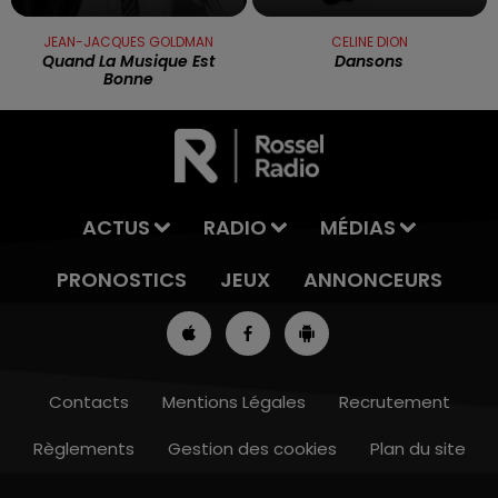
JEAN-JACQUES GOLDMAN
CELINE DION
Quand La Musique Est
Dansons
Bonne
ACTUS
RADIO
MÉDIAS
PRONOSTICS
JEUX
ANNONCEURS
Contacts
Mentions Légales
Recrutement
Règlements
Gestion des cookies
Plan du site
7h00 - 10h00
DEBOUT C'EST L'HEURE