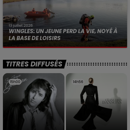
13 juillet 2026
WINGLES: UN JEUNE PERD LA VIE, NOYÉ À
LA BASE DE LOISIRS
La victime a coulé à pic
TITRES DIFFUSÉS
15h00
15h00
14h56
14h56