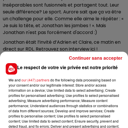
inséparables sont fusionnels et partagent tout. Leur
seule différence? Le sport. Aurore sait que ça va être
un challenge pour elle. Comme elle aime le répéter : «
Je suis la tête, et Jonathan les jambes ! ». Mais
Jonathan n'est pas forcément d'accord :)
Jonathan était l’invité d’Adrien et Claire, ce matin en
direct sur RDL. Retrouvez son interview ici !
Continuer sans accepter
Écouter le podcast
Le respect de votre vie privée est notre priorité
Et le Nord va être bien représenté, lors de cette 14
We and
our (447) partners
do the following data processing based on
ème édition, puisqu’un couple « père – fille » originaire
your consent and/or our legitimate interest: Store and/or access
information on a device; Use limited data to select advertising; Create
de Lille, Christophe (60 ans) et Claire (28 ans), sont
profiles for personalised advertising; Use profiles to select personalised
aussi de l’aventure !
advertising; Measure advertising performance; Measure content
performance; Understand audiences through statistics or combinations
of data from different sources; Develop and improve services; Create
profiles to personalise content; Use profiles to select personalised
Pékin Express, à suivre ce Mardi 23 février à 21h05
content; Use limited data to select content; Ensure security, prevent and
sur M6
detect fraud, and fix errors; Deliver and present advertising and content;