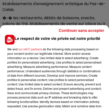
établissements d'enseignement artistique du Pas-de-
Calais.
�~�️ les restaurants, débits de boissons, snacks,
salons de thé, établissements de vente sur place ou à
emporter d'alcool ou d'aliments à consommer
Continuer sans accepter
immédiatement, ainsi que les commerces
Le respect de votre vie privée est notre priorité
d'alimentation générale doivent fermer chaque nuit,
de 00:30 à 06:00.
We and
our (447) partners
do the following data processing based on
your consent and/or our legitimate interest: Store and/or access
Le préfet du Pas-de-Calais rappelle une nouvelle fois
information on a device; Use limited data to select advertising; Create
l'importance des gestes barrières et invite chacun à
profiles for personalised advertising; Use profiles to select personalised
la responsabilité pour lutter contre la propagation du
advertising; Measure advertising performance; Measure content
performance; Understand audiences through statistics or combinations
virus.
of data from different sources; Develop and improve services; Create
profiles to personalise content; Use profiles to select personalised
content; Use limited data to select content; Ensure security, prevent and
detect fraud, and fix errors; Deliver and present advertising and content;
Save and communicate privacy choices. These technologies may
FIL D'ACTUS
process personal data such as IP address and browsing data to offer
following functionalities: Identify devices based on information actively
requested; Use precise geolocation data; Match and combine data from