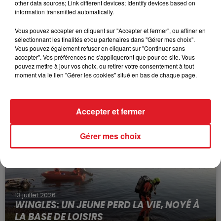
other data sources; Link different devices; Identify devices based on
information transmitted automatically.
Vous pouvez accepter en cliquant sur "Accepter et fermer", ou affiner en
sélectionnant les finalités et/ou partenaires dans "Gérer mes choix".
Vous pouvez également refuser en cliquant sur "Continuer sans
accepter". Vos préférences ne s'appliqueront que pour ce site. Vous
pouvez mettre à jour vos choix, ou retirer votre consentement à tout
15 juillet 2026
moment via le lien "Gérer les cookies" situé en bas de chaque page.
BÉTHUNE: ENQUÊTE POUR HOMICIDE
VOLONTAIRE EN COURS, APRÈS LA...
Selon les premiers éléments, le logement servait
Accepter et fermer
à des prostituées
Gérer mes choix
13 juillet 2026
WINGLES: UN JEUNE PERD LA VIE, NOYÉ À
LA BASE DE LOISIRS