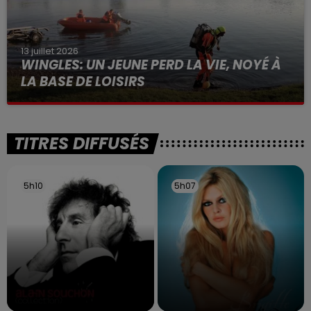
13 juillet 2026
WINGLES: UN JEUNE PERD LA VIE, NOYÉ À
LA BASE DE LOISIRS
La victime a coulé à pic
TITRES DIFFUSÉS
5h10
5h10
5h07
5h07