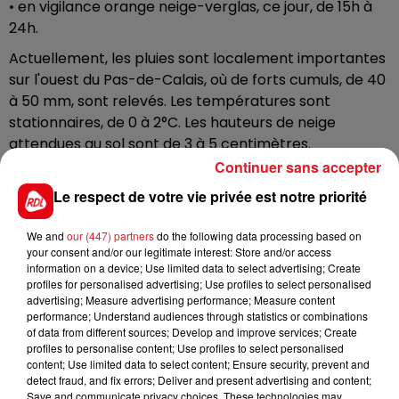
• en vigilance orange neige-verglas, ce jour, de 15h à
24h.
Actuellement, les pluies sont localement importantes
sur l'ouest du Pas-de-Calais, où de forts cumuls, de 40
à 50 mm, sont relevés. Les températures sont
stationnaires, de 0 à 2°C. Les hauteurs de neige
attendues au sol sont de 3 à 5 centimètres.
Continuer sans accepter
En raison de ces conditions météorologiques
Le respect de votre vie privée est notre priorité
difficiles, Le préfet du Pas-de-Calais, a décidé :
We and
our (447) partners
do the following data processing based on
• de suspendre, à partir de 22h ce jour, jusqu’à demain,
your consent and/or our legitimate interest: Store and/or access
information on a device; Use limited data to select advertising; Create
11h30, le trafic de transport scolaire, urbain et
profiles for personalised advertising; Use profiles to select personalised
interurbain sur l’ensemble du département.
advertising; Measure advertising performance; Measure content
• d’interdire, à partir de 22h ce jour, jusqu’à demain, 8h,
performance; Understand audiences through statistics or combinations
of data from different sources; Develop and improve services; Create
la circulation pour les véhicules de plus de 7.5 tonnes,
profiles to personalise content; Use profiles to select personalised
sur l’ensemble des axes routiers du département, à
content; Use limited data to select content; Ensure security, prevent and
l’exception des autoroutes.
detect fraud, and fix errors; Deliver and present advertising and content;
Save and communicate privacy choices. These technologies may