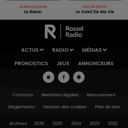
ALAIN SOUCHON
SACHA DISTEL
Le Baiser
Le Soleil De Ma Vie
ACTUS
RADIO
MÉDIAS
PRONOSTICS
JEUX
ANNONCEURS
Contacts
Mentions Légales
Recrutement
Règlements
Gestion des cookies
Plan du site
13h00 - 16h00
LES APRÈS-MIDI QUI CHANTENT
Archives
2026
2025
2024
2023
2022