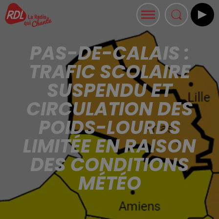
PAS-DE-CALAIS :
TRAFIC SCOLAIRE
SUSPENDU ET
CIRCULATION DES
POIDS-LOURDS
LIMITÉE EN RAISON
DES CONDITIONS
MÉTÉO