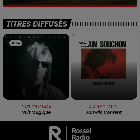
La victime a coulé à pic
TITRES DIFFUSÉS
6h54
6h54
6h47
6h47
CATHERINE LARA
ALAIN SOUCHON
Nuit Magique
Jamais Content