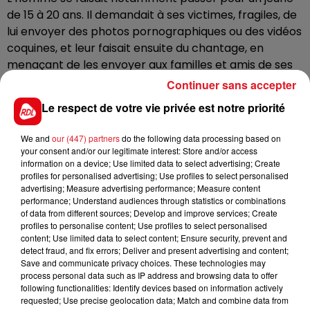
de 15 à 20 ans. Il demandait à ses victimes, fragiles, de
lui envoyer des photos pornographiques ou des vidéos
coquines, et leur faisait ensuite du chantage, en
menaçant de les envoyer aux familles et amis de ses
victimes. Allant jusqu'à promettre un effacement des
Continuer sans accepter
photos contre une relation sexuelle.
Le respect de votre vie privée est notre priorité
Mickaël Chrétien avait déjà été condamné pour des
faits similaires. Il a été incarcéré directement à la
We and
our (447) partners
do the following data processing based on
your consent and/or our legitimate interest: Store and/or access
sortie de l'audience. Outre ses 6 ans de prison, le
information on a device; Use limited data to select advertising; Create
prévenu devra aussi se soigner et payer des
profiles for personalised advertising; Use profiles to select personalised
dommages et intérêts à ses victimes. Son nom sera
advertising; Measure advertising performance; Measure content
performance; Understand audiences through statistics or combinations
également inscrit au fichier des délinquants sexuels.
of data from different sources; Develop and improve services; Create
profiles to personalise content; Use profiles to select personalised
content; Use limited data to select content; Ensure security, prevent and
detect fraud, and fix errors; Deliver and present advertising and content;
Save and communicate privacy choices. These technologies may
FIL D'ACTUS
process personal data such as IP address and browsing data to offer
following functionalities: Identify devices based on information actively
requested; Use precise geolocation data; Match and combine data from