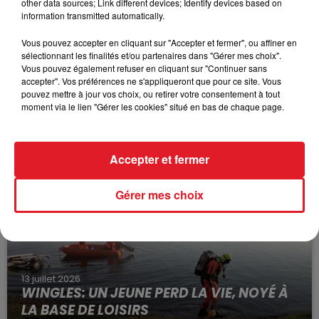
other data sources; Link different devices; Identify devices based on
information transmitted automatically.
Vous pouvez accepter en cliquant sur "Accepter et fermer", ou affiner en
sélectionnant les finalités et/ou partenaires dans "Gérer mes choix".
Vous pouvez également refuser en cliquant sur "Continuer sans
accepter". Vos préférences ne s'appliqueront que pour ce site. Vous
pouvez mettre à jour vos choix, ou retirer votre consentement à tout
15 juillet 2026
moment via le lien "Gérer les cookies" situé en bas de chaque page.
BÉTHUNE: ENQUÊTE POUR HOMICIDE
VOLONTAIRE EN COURS, APRÈS LA...
Selon les premiers éléments, le logement servait
Accepter et fermer
à des prostituées
Gérer mes choix
13 juillet 2026
WINGLES: UN JEUNE PERD LA VIE, NOYÉ À
LA BASE DE LOISIRS