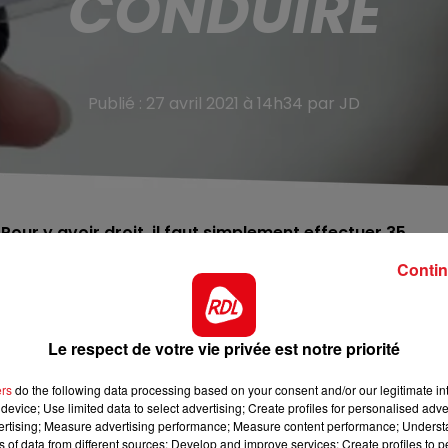
CONDUIRE
Publié : 27 avril 2021 à 14h34 par JD
our y avoir droit, il faut simplement effectuer 35
Contin
ire : l’offre du Pas-de-Calais aux jeunes de 15 à 25 ans,
compagnée est éligible au dispositif. Pour en bénéficier, 
Le respect de votre vie privée est notre priorité
 sein d’une association du département. Il doit se faire
 populaire, culturelle, artistique, sportive,
ers
do the following data processing based on your consent and/or our legitimate int
 du Cœur, la SPA, le Secours Populaire, Emmaüs, La Croix
device; Use limited data to select advertising; Create profiles for personalised adver
vertising; Measure advertising performance; Measure content performance; Unders
ns of data from different sources; Develop and improve services; Create profiles to 