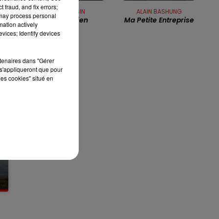
13h00 - 16h00
 fraud, and fix errors;
JOE DASSIN
ALAIN BASHUNG
LES APRÈS-MIDI QUI CHANTENT
 may process personal
L'été Indien
Ma Petite Entreprise
mation actively
vices; Identify devices
rtenaires dans "Gérer
s'appliqueront que pour
les cookies" situé en