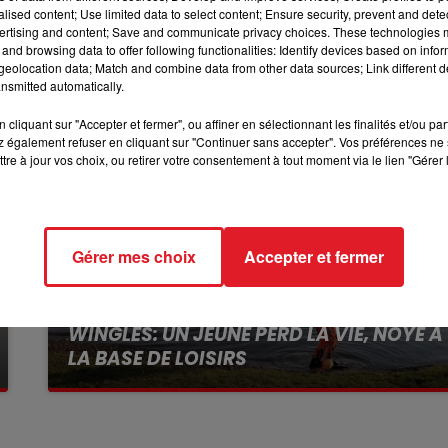
informations et le formulaire d’inscriptions sont en
ligne.
12h00 - 13h00
alised content; Use limited data to select content; Ensure security, prevent and detect
RDL & VOUS
ertising and content; Save and communicate privacy choices. These technologies
and browsing data to offer following functionalities: Identify devices based on infor
eolocation data; Match and combine data from other data sources; Link different de
nsmitted automatically.
cliquant sur "Accepter et fermer", ou affiner en sélectionnant les finalités et/ou pa
 également refuser en cliquant sur "Continuer sans accepter". Vos préférences ne 
tre à jour vos choix, ou retirer votre consentement à tout moment via le lien "Gérer 
Gérer mes choix
Accepter et fermer
13 juillet 2026
WINGLES: UN JEUNE PERD LA VIE, NOYÉ À
LA BASE DE LOISIRS
La victime a coulé à pic