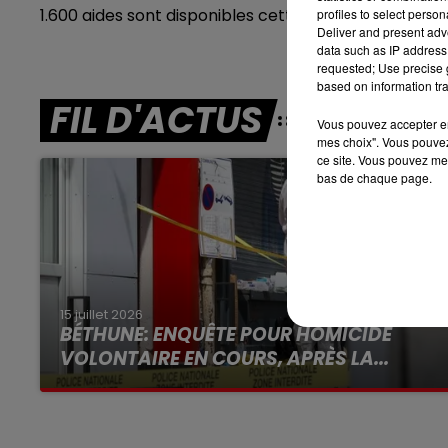
1.600 aides sont disponibles cette année. Toutes les 
7h00 - 10h00
profiles to select person
DEBOUT C'EST L'HEURE
Deliver and present adv
data such as IP address 
requested; Use precise g
based on information tra
FIL D'ACTUS
Vous pouvez accepter en 
mes choix". Vous pouvez
ce site. Vous pouvez met
bas de chaque page.
15 juillet 2026
BÉTHUNE: ENQUÊTE POUR HOMICIDE
VOLONTAIRE EN COURS, APRÈS LA...
Selon les premiers éléments, le logement
servait à des prostituées