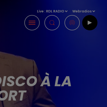
Live :
RDL RADIO
Webradios
DISCO À LA
MORT