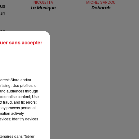
NICOLETTA
MICHEL SARDOU
16h00 - 19h00
lus
La Musique
Deborah
LE JUKEBOX RDL
 un
les
 le
uer sans accepter
ier
las
erest: Store and/or
tising; Use profiles to
tand audiences through
personalise content; Use
 fraud, and fix errors;
 may process personal
mation actively
vices; Identify devices
rtenaires dans "Gérer