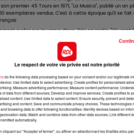
13h00 - 16h00
son premier 45 Tours en 1971, "La Musica", publié un an p
LES APRÈS-MIDI QUI CHANTENT
0 exemplaires vendus. C'est à cette époque qu'il se fait
rançois
ment surfer sur la vague disco. Dès sa sortie, "Où sont 
rope. Le titre est d'ailleurs toujours considéré comme
Contin
Le respect de votre vie privée est notre priorité
t un échec et le chanteur sombre dans l'alcool. Son dern
ick Juvet fera surtout briller ses tubes disco lors de ga
ers
do the following data processing based on your consent and/or our legitimate int
device; Use limited data to select advertising; Create profiles for personalised adver
l participe à plusieurs reprises entre 2008 et 2018.
vertising; Measure advertising performance; Measure content performance; Unders
ns of data from different sources; Develop and improve services; Create profiles to 
 en live dans les années bonheur :
alised content; Use limited data to select content; Ensure security, prevent and detect
ertising and content; Save and communicate privacy choices. These technologies
and browsing data to offer following functionalities: Identify devices based on infor
eolocation data; Match and combine data from other data sources; Link different de
nsmitted automatically.
cliquant sur "Accepter et fermer", ou affiner en sélectionnant les finalités et/ou pa