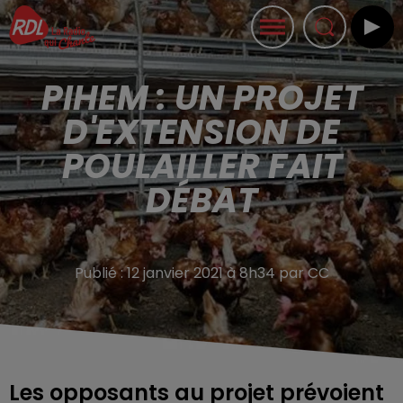
PIHEM : UN PROJET
D'EXTENSION DE
POULAILLER FAIT
DÉBAT
Publié : 12 janvier 2021 à 8h34 par CC
Les opposants au projet prévoient