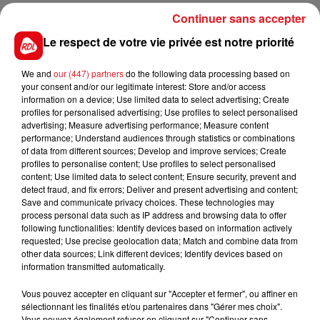
Une manifestation est aussi prévue, le samedi 30
Continuer sans accepter
janvier, à 9 heures, devant la mairie de Pihem, initiée,
Le respect de votre vie privée est notre priorité
elle, par l’association antispéciste Animal Vendetta,
basée à Dunkerque.
We and
our (447) partners
do the following data processing based on
your consent and/or our legitimate interest: Store and/or access
information on a device; Use limited data to select advertising; Create
profiles for personalised advertising; Use profiles to select personalised
advertising; Measure advertising performance; Measure content
FIL D'ACTUS
performance; Understand audiences through statistics or combinations
of data from different sources; Develop and improve services; Create
profiles to personalise content; Use profiles to select personalised
content; Use limited data to select content; Ensure security, prevent and
detect fraud, and fix errors; Deliver and present advertising and content;
Save and communicate privacy choices. These technologies may
process personal data such as IP address and browsing data to offer
following functionalities: Identify devices based on information actively
requested; Use precise geolocation data; Match and combine data from
other data sources; Link different devices; Identify devices based on
information transmitted automatically.
15 juillet 2026
BÉTHUNE: ENQUÊTE POUR HOMICIDE
Vous pouvez accepter en cliquant sur "Accepter et fermer", ou affiner en
VOLONTAIRE EN COURS, APRÈS LA...
sélectionnant les finalités et/ou partenaires dans "Gérer mes choix".
Selon les premiers éléments, le logement servait
Vous pouvez également refuser en cliquant sur "Continuer sans