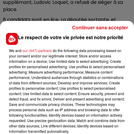
supplémant, Ludovic Loquet, a refusé de siéger à sa
place.
6 candidats sont en lice. La députée sortante, et
ministre Brigitte Bourguignon pour la république en
Continuer sans accepter
marche. Le scrutin va lui opposer Bastien Marguerite-
Le respect de votre vie privée est notre priorité
Garin, le candidat socialiste, Faustine Maliar, pour les
républicains, Marie Christine Bourgeois du
We and
our (447) partners
do the following data processing based on
rassemblement national, Jérôme Jossien de
your consent and/or our legitimate interest: Store and/or access
information on a device; Use limited data to select advertising; Create
Génération S, ainsi que la candidate Lutte Ouvrière
profiles for personalised advertising; Use profiles to select personalised
Laure Bourel. Le second tour est prévu le 6 Juin.
advertising; Measure advertising performance; Measure content
performance; Understand audiences through statistics or combinations
of data from different sources; Develop and improve services; Create
profiles to personalise content; Use profiles to select personalised
content; Use limited data to select content; Ensure security, prevent and
FIL D'ACTUS
detect fraud, and fix errors; Deliver and present advertising and content;
Save and communicate privacy choices. These technologies may
process personal data such as IP address and browsing data to offer
following functionalities: Identify devices based on information actively
requested; Use precise geolocation data; Match and combine data from
other data sources; Link different devices; Identify devices based on
information transmitted automatically.