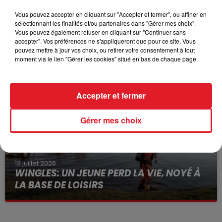
Vous pouvez accepter en cliquant sur "Accepter et fermer", ou affiner en
sélectionnant les finalités et/ou partenaires dans "Gérer mes choix".
Vous pouvez également refuser en cliquant sur "Continuer sans
15 juillet 2026
accepter". Vos préférences ne s'appliqueront que pour ce site. Vous
BÉTHUNE: ENQUÊTE POUR HOMICIDE
pouvez mettre à jour vos choix, ou retirer votre consentement à tout
VOLONTAIRE EN COURS, APRÈS LA...
moment via le lien "Gérer les cookies" situé en bas de chaque page.
Selon les premiers éléments, le logement servait
à des prostituées
Accepter et fermer
Gérer mes choix
13 juillet 2026
WINGLES: UN JEUNE PERD LA VIE, NOYÉ À
LA BASE DE LOISIRS
La victime a coulé à pic