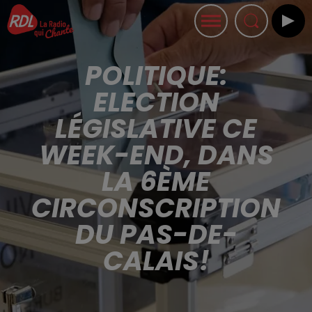
POLITIQUE:
ELECTION
LÉGISLATIVE CE
WEEK-END, DANS
LA 6ÈME
CIRCONSCRIPTION
DU PAS-DE-
CALAIS!