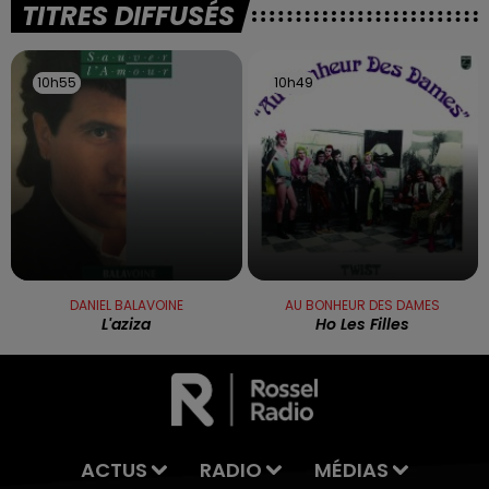
TITRES DIFFUSÉS
10h55
10h55
10h49
10h49
DANIEL BALAVOINE
AU BONHEUR DES DAMES
L'aziza
Ho Les Filles
ACTUS
RADIO
MÉDIAS