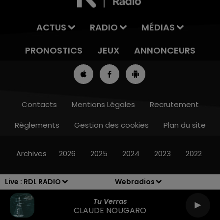
ACTUS
RADIO
MÉDIAS
PRONOSTICS
JEUX
ANNONCEURS
Contacts
Mentions Légales
Recrutement
Règlements
Gestion des cookies
Plan du site
13h00 - 16h00
LES APRÈS-MIDI QUI CHANTENT
Archives
2026
2025
2024
2023
2022
Live :
RDL RADIO
Webradios
Tu Verras
CLAUDE NOUGARO