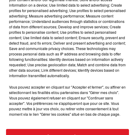
information on a device; Use limited data to select advertising; Create
Dévoilé sur l'album Jazz, ce titre écrit par Freddie
profiles for personalised advertising; Use profiles to select personalised
advertising; Measure advertising performance; Measure content
Mercury reste l'un des plus grands succès du groupe.
performance; Understand audiences through statistics or combinations
Ce morceau a d'ailleurs été enregistré dans un studio
of data from different sources; Develop and improve services; Create
Français en 1978. Les paroles racontent l'histoire de
profiles to personalise content; Use profiles to select personalised
content; Use limited data to select content; Ensure security, prevent and
Lady Godiva, une noble Anglaise, qui d'après les
detect fraud, and fix errors; Deliver and present advertising and content;
rumeurs, aurait traversé les rues de son village à
Save and communicate privacy choices. These technologies may
cheval, entièrement nue, pour convaincre son mari de
process personal data such as IP address and browsing data to offer
following functionalities: Identify devices based on information actively
diminuer les impôts de l'époque. Un sujet décalé
requested; Use precise geolocation data; Match and combine data from
correspondant parfaitement à l'image du groupe et à
other data sources; Link different devices; Identify devices based on
celle de son leader Freddie Mercury.
information transmitted automatically.
42 ans plus tard, "Don't Stop Me Now" continue de
Vous pouvez accepter en cliquant sur "Accepter et fermer", ou affiner en
faire rêver et danser la nouvelle génération.
sélectionnant les finalités et/ou partenaires dans "Gérer mes choix".
Vous pouvez également refuser en cliquant sur "Continuer sans
accepter". Vos préférences ne s'appliqueront que pour ce site. Vous
pouvez mettre à jour vos choix, ou retirer votre consentement à tout
moment via le lien "Gérer les cookies" situé en bas de chaque page.
FIL D'ACTUS