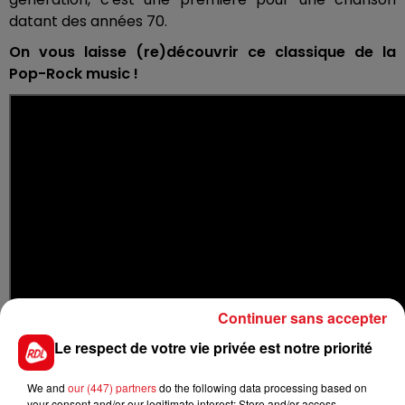
datant des années 70.
On vous laisse (re)découvrir ce classique de la
Pop-Rock music !
Continuer sans accepter
Le respect de votre vie privée est notre priorité
We and
our (447) partners
do the following data processing based on
Histoire du titre
your consent and/or our legitimate interest: Store and/or access