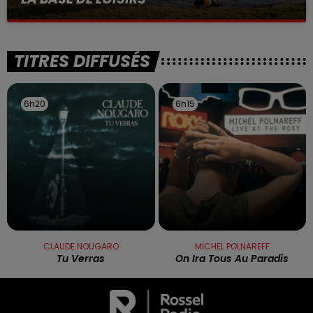
La victime a coulé à pic
TITRES DIFFUSÉS
6h20
6h20
6h15
6h15
CLAUDE NOUGARO
MICHEL POLNAREFF
Tu Verras
On Ira Tous Au Paradis