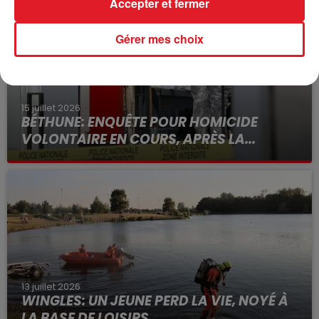
Accepter et fermer
Gérer mes choix
15 juillet 2026
BÉTHUNE: ENQUÊTE POUR HOMICIDE
VOLONTAIRE EN COURS, APRÈS LA...
Selon les premiers éléments, le logement servait
à des prostituées
13 juillet 2026
WINGLES: UN JEUNE PERD LA VIE, NOYÉ À
LA BASE DE LOISIRS