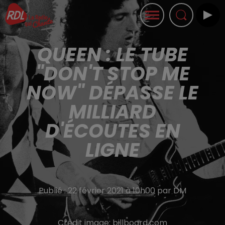
QUEEN : LE TUBE
"DON'T STOP ME
NOW" DÉPASSE LE
MILLIARD
D'ÉCOUTES EN
LIGNE
Publié : 22 février 2021 à 10h00 par DM
Crédit image:
billboard.com