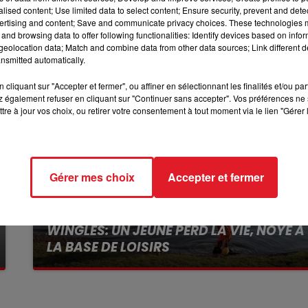
ctionné pour participer à la finale nationale du concours
alised content; Use limited data to select content; Ensure security, prevent and detect
ertising and content; Save and communicate privacy choices. These technologies
10h00 - 12h00
RDL WEEKEND
and browsing data to offer following functionalities: Identify devices based on infor
eolocation data; Match and combine data from other data sources; Link different de
nsmitted automatically.
cliquant sur "Accepter et fermer", ou affiner en sélectionnant les finalités et/ou pa
 également refuser en cliquant sur "Continuer sans accepter". Vos préférences ne 
tre à jour vos choix, ou retirer votre consentement à tout moment via le lien "Gérer 
Gérer mes choix
Accepter et fermer
13 juillet 2026
WINGLES: UN JEUNE PERD LA VIE, NOYÉ À
LA BASE DE LOISIRS
La victime a coulé à pic