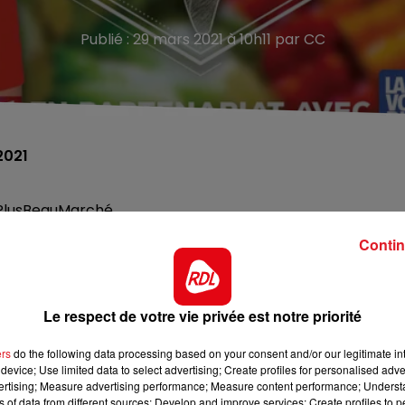
Publié : 29 mars 2021 à 10h11 par CC
2021
ePlusBeauMarché.
vril pour choisir votre marché préféré du nord et du pas d
Contin
ciper à cette opération. Vous pouvez voter dès maintenan
Les marchés d’Arras, Boulogne, Cambrai, Cysoing, Douai
bastopol), Montreuil-sur-Mer et Saint-Omer ont été retenu
Le respect de votre vie privée est notre priorité
e la Voix du Nord
ers
do the following data processing based on your consent and/or our legitimate int
 le prix régional. En 2018, c’est celui d’Arras qui avait ét
device; Use limited data to select advertising; Create profiles for personalised adver
vertising; Measure advertising performance; Measure content performance; Unders
ns of data from different sources; Develop and improve services; Create profiles to 