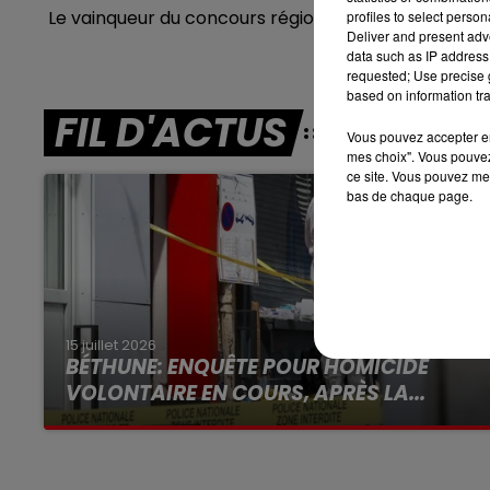
Le vainqueur du concours régional sera ensuite séle
profiles to select person
Deliver and present adv
7h00 - 10h00
RDL WEEK-END
data such as IP address 
requested; Use precise g
based on information tra
FIL D'ACTUS
Vous pouvez accepter en 
mes choix". Vous pouvez
ce site. Vous pouvez met
bas de chaque page.
15 juillet 2026
BÉTHUNE: ENQUÊTE POUR HOMICIDE
VOLONTAIRE EN COURS, APRÈS LA...
Selon les premiers éléments, le logement
servait à des prostituées