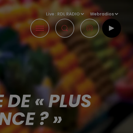
Live :
RDL RADIO
Webradios
 DE « PLUS
NCE ? »