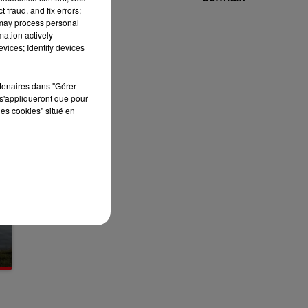
.
 fraud, and fix errors;
 may process personal
7h00 - 10h00
RDL WEEK-END
mation actively
vices; Identify devices
rtenaires dans "Gérer
s'appliqueront que pour
les cookies" situé en