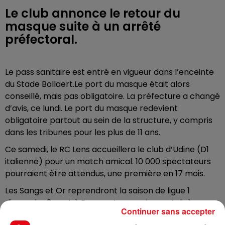
Le club annonce le retour du
masque suite à un arrêté
préfectoral.
Le pass sanitaire est entré en vigueur dans l’enceinte
du Stade Bollaert.Le port du masque était alors
conseillé, mais pas obligatoire. La préfecture a changé
d’avis, ce lundi. Le port du masque redevient
obligatoire partout au sein de la structure, y compris
dans les tribunes pour les plus de 11 ans.
Ce samedi, le RC Lens accueillera le club d’Udine (D1
italienne) pour un match amical. 10 000 spectateurs
pourraient être attendus, une première en 17 mois.
Les Sangs et Or reprendront la saison de ligue 1
dimanche 8 aout à Rennes. Le premier match à
Continuer sans accepter
domicile aura lieu le 15 aout, face à Saint-Etienne.