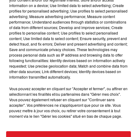
information on a device; Use limited data to select advertising; Create
profiles for personalised advertising; Use profiles to select personalised
advertising; Measure advertising performance; Measure content
performance; Understand audiences through statistics or combinations
of data from different sources; Develop and improve services; Create
profiles to personalise content; Use profiles to select personalised
content; Use limited data to select content; Ensure security, prevent and
detect fraud, and fix errors; Deliver and present advertising and content;
15 juillet 2026
Save and communicate privacy choices. These technologies may
BÉTHUNE: ENQUÊTE POUR HOMICIDE
process personal data such as IP address and browsing data to offer
VOLONTAIRE EN COURS, APRÈS LA...
following functionalities: Identify devices based on information actively
requested; Use precise geolocation data; Match and combine data from
Selon les premiers éléments, le logement servait
other data sources; Link different devices; Identify devices based on
à des prostituées
information transmitted automatically.
Vous pouvez accepter en cliquant sur "Accepter et fermer", ou affiner en
sélectionnant les finalités et/ou partenaires dans "Gérer mes choix".
Vous pouvez également refuser en cliquant sur "Continuer sans
accepter". Vos préférences ne s'appliqueront que pour ce site. Vous
pouvez mettre à jour vos choix, ou retirer votre consentement à tout
moment via le lien "Gérer les cookies" situé en bas de chaque page.
13 juillet 2026
WINGLES: UN JEUNE PERD LA VIE, NOYÉ À
LA BASE DE LOISIRS