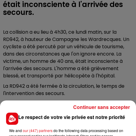
était inconsciente à l'arrivée des
secours.
La collision a eu lieu à 4h30, ce lundi matin, sur la
RD942, à hauteur de Campagne les Wardrecques. Un
cycliste a été percuté par un véhicule de tourisme,
dans des circonstances que l'on ignore encore. La
victime, un homme de 40 ans, était inconsciente à
l'arrivée des secours. L'homme a été grièvement
blessé, et transporté par hélicopète à l'hôpital.
La RD942 a été fermée à la circulation, le temps de
l'intervention des secours.
Continuer sans accepter
Le respect de votre vie privée est notre priorité
FIL D'ACTUS
We and
our (447) partners
do the following data processing based on
your consent and/or our legitimate interest: Store and/or access