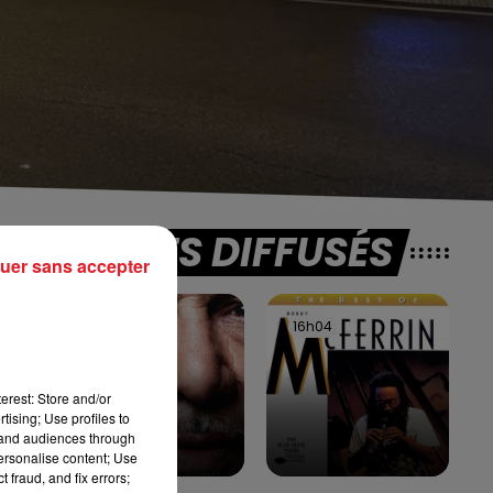
TITRES DIFFUSÉS
uer sans accepter
Les
16h06
16h06
16h04
16h04
erest: Store and/or
tising; Use profiles to
tand audiences through
personalise content; Use
 fraud, and fix errors;