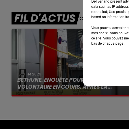
Deliver and present adv
data such as IP address 
7h00 - 10h00
requested; Use precise g
FIL D'ACTUS
DEBOUT C'EST L'HEURE
based on information tra
Vous pouvez accepter en 
mes choix". Vous pouvez
ce site. Vous pouvez met
bas de chaque page.
15 juillet 2026
BÉTHUNE: ENQUÊTE POUR HOMICIDE
VOLONTAIRE EN COURS, APRÈS LA...
Selon les premiers éléments, le logement
servait à des prostituées