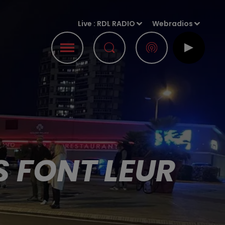
Live :
RDL RADIO
Webradios
S FONT LEUR