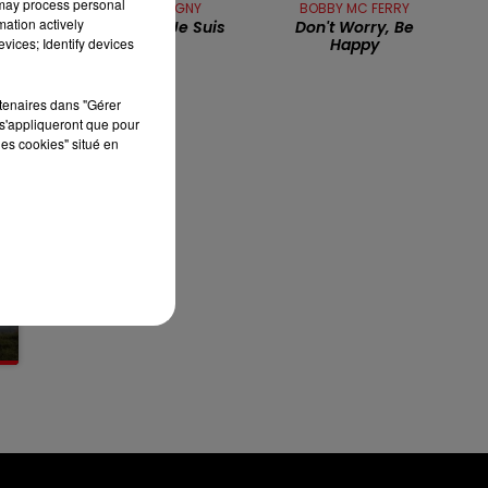
 may process personal
FLORENT PAGNY
BOBBY MC FERRY
mation actively
Je Sais Qui Je Suis
Don't Worry, Be
13h00 - 16h00
vices; Identify devices
Happy
LES APRÈS-MIDI QUI CHANTENT
rtenaires dans "Gérer
s'appliqueront que pour
les cookies" situé en