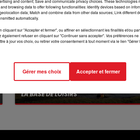
ertising and content; Save and communicate privacy choices. These technologies
and browsing data to offer following functionalities: Identify devices based on infor
12h00 - 13h00
eolocation data; Match and combine data from other data sources; Link different de
RDL & VOUS
nsmitted automatically.
cliquant sur "Accepter et fermer", ou affiner en sélectionnant les finalités et/ou pa
 également refuser en cliquant sur "Continuer sans accepter". Vos préférences ne 
tre à jour vos choix, ou retirer votre consentement à tout moment via le lien "Gérer 
Gérer mes choix
Accepter et fermer
13 juillet 2026
WINGLES: UN JEUNE PERD LA VIE, NOYÉ À
LA BASE DE LOISIRS
La victime a coulé à pic