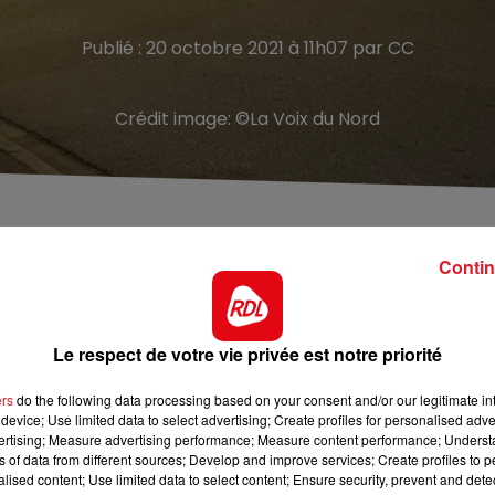
Publié : 20 octobre 2021 à 11h07 par CC
Crédit image:
©La Voix du Nord
er soir, à Capécure, à Boulogne sur Mer
Contin
 hier soir à Boulogne sur mer, dans la zone de Capécure. 
 est de retour. Pas de blocage au programme mais des
Le respect de votre vie privée est notre priorité
cer notamment l’augmentation des prix du gaz et du
ers
do the following data processing based on your consent and/or our legitimate int
device; Use limited data to select advertising; Create profiles for personalised adver
des 5h30 le matin. les gilets jaunes pourraient ensuite
vertising; Measure advertising performance; Measure content performance; Unders
ti-vax
ns of data from different sources; Develop and improve services; Create profiles to 
alised content; Use limited data to select content; Ensure security, prevent and detect