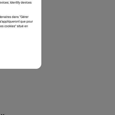
ima
vices; Identify devices
rtenaires dans "Gérer
s'appliqueront que pour
les cookies" situé en