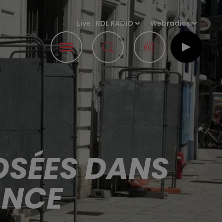
Live :
RDL RADIO
Webradios
POSÉES DANS
ANCE