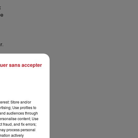
7h00 - 10h00
x
RDL WEEK-END
re
r.
7
uer sans accepter
re
erest: Store and/or
tising; Use profiles to
tand audiences through
personalise content; Use
 fraud, and fix errors;
 may process personal
mation actively