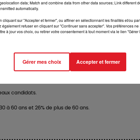
Union de la gauche et des écologistes – Tête de liste : Kar
eolocation data; Match and combine data from other data sources; Link different de
nsmitted automatically.
cliquant sur "Accepter et fermer", ou affiner en sélectionnant les finalités et/ou pa
ERTRAND
 également refuser en cliquant sur "Continuer sans accepter". Vos préférences ne 
tre à jour vos choix, ou retirer votre consentement à tout moment via le lien "Gérer 
 : une France fédérale ! - Tête de liste : Alexandre AUDRIC
PIETRASZEWSKI
Gérer mes choix
Accepter et fermer
ndidates pour les élections régionales de 2015.
eaux candidats.
30 à 60 ans et 26% de plus de 60 ans.