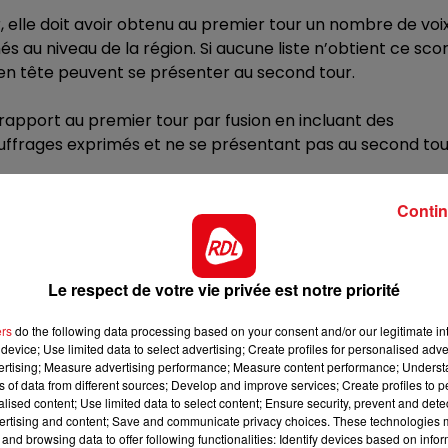
10h00 - 12h00
, elle doit avoir obtenu au premier tour un nombre de voi
RDL WEEKEND
 au niveau de la région. Si aucune liste n’obtient ce sco
ées en tête peuvent se présenter au second tour.
 rapport au premier tour par fusion en incluant des
suffrages exprimés et ne se présentant pas au second tou
es aux élections régionales, qui s’est clôturée ce lundi 1
Contin
ées pour la région Hauts-de-France, ci-dessous dans l’ord
mément au tirage au sort qui s’est tenue en préfecture du
Le respect de votre vie privée est notre priorité
iste : José EVRARD
ers
do the following data processing based on your consent and/or our legitimate int
device; Use limited data to select advertising; Create profiles for personalised adver
illeurs – Tête de liste : Eric PECQUEUR
vertising; Measure advertising performance; Measure content performance; Unders
ns of data from different sources; Develop and improve services; Create profiles to 
alised content; Use limited data to select content; Ensure security, prevent and detect
nu – Tête de liste : Sébastien CHENU
ertising and content; Save and communicate privacy choices. These technologies
and browsing data to offer following functionalities: Identify devices based on infor