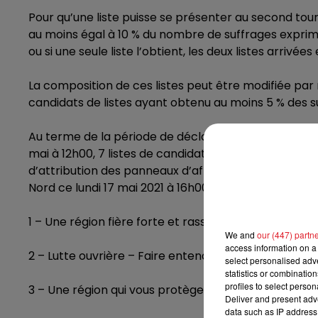
7h00 - 10h00
Pour qu’une liste puisse se présenter au second tour
RDL WEEK-END
au moins égal à 10 % du nombre de suffrages exprimés
ou si une seule liste l’obtient, les deux listes arriv
La composition de ces listes peut être modifiée par
candidats de listes ayant obtenu au moins 5 % des 
Au terme de la période de déclaration des candidatur
mai à 12h00, 7 listes de candidats ont été enregistr
d’attribution des panneaux d’affichage, fixé confor
Nord ce lundi 17 mai 2021 à 16h00 :
1 – Une région fière forte et rassemblée – Tête de l
We and
our (447) partn
access information on a 
2 – Lutte ouvrière – Faire entendre le camp des trava
select personalised ad
statistics or combinatio
profiles to select person
3 – Une région qui vous protège avec Sébastien Che
Deliver and present adv
data such as IP address 