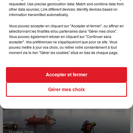
requested; Use precise geolocation data; Match and combine data from
other data sources; Link different devices; Identify devices based on
information transmitted automatically.
Vous pouvez accepter en cliquant sur "Accepter et fermer", ou affiner en
sélectionnant les finalités et/ou partenaires dans "Gérer mes choix".
Vous pouvez également refuser en cliquant sur "Continuer sans
accepter". Vos préférences ne s'appliqueront que pour ce site. Vous
pouvez mettre à jour vos choix, ou retirer votre consentement à tout
moment via le lien "Gérer les cookies" situé en bas de chaque page.
15 juillet 2026
BÉTHUNE: ENQUÊTE POUR HOMICIDE
VOLONTAIRE EN COURS, APRÈS LA...
Accepter et fermer
Selon les premiers éléments, le logement servait
à des prostituées
Gérer mes choix
13 juillet 2026