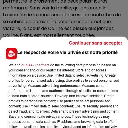
permettre le croisement de deux poids-lourds
redémarre. Sans voir la famille, qui entamen la
traversée de la chaussée, et qui est en contrebas de
sa cabine de camion. La collision est dramatique.
Victoire, la soeur de Colline est blessé aux jambes.
Colline, 8 ans, est mortellement touchée.
Continuer sans accepter
Aucune circonstance aggravante, selon les
enquêteurs. Le chauffeur est un habitué de cet axe. Il
Le respect de votre vie privée est notre priorité
n’avait consommé ni alcool ni drogue, ne consultait
We and
our (447) partners
do the following data processing based on
pas son téléphone, ne roulait évidemment pas vite.
your consent and/or our legitimate interest: Store and/or access
Mais le père de la victime, David Bouche, estime qu’il y
information on a device; Use limited data to select advertising; Create
a «
un défaut de contrôle
». Il demande de la prison
profiles for personalised advertising; Use profiles to select personalised
advertising; Measure advertising performance; Measure content
ferme, et souhaite qu’il paie un maximum. Le
performance; Understand audiences through statistics or combinations
conducteur encourt 5 ans de prison, mais la détention
of data from different sources; Develop and improve services; Create
est extrêmement rare, dans ce genre d’affaire.
profiles to personalise content; Use profiles to select personalised
content; Use limited data to select content; Ensure security, prevent and
detect fraud, and fix errors; Deliver and present advertising and content;
Save and communicate privacy choices. These technologies may
process personal data such as IP address and browsing data to offer
FIL D'ACTUS
following functionalities: Identify devices based on information actively