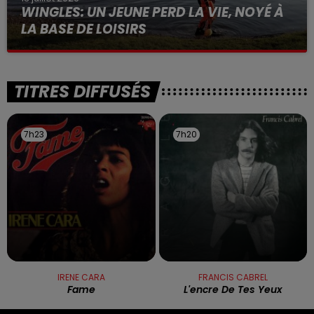
WINGLES: UN JEUNE PERD LA VIE, NOYÉ À
LA BASE DE LOISIRS
La victime a coulé à pic
TITRES DIFFUSÉS
7h23
7h23
7h20
7h20
IRENE CARA
FRANCIS CABREL
Fame
L'encre De Tes Yeux