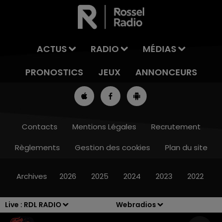
ACTUS
RADIO
MÉDIAS
PRONOSTICS
JEUX
ANNONCEURS
Contacts
Mentions Légales
Recrutement
Règlements
Gestion des cookies
Plan du site
13h00 - 16h00
LES APRÈS-MIDI QUI CHANTENT
Archives
2026
2025
2024
2023
2022
Live :
RDL RADIO
Webradios