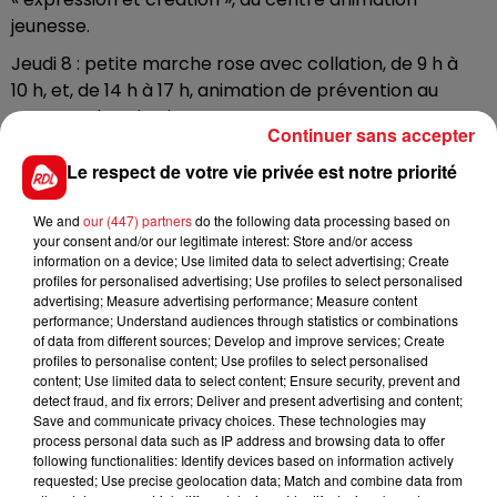
jeunesse.
Jeudi 8 : petite marche rose avec collation, de 9 h à
10 h, et, de 14 h à 17 h, animation de prévention au
centre animation jeunesse.
Continuer sans accepter
Vendredi 9, de 9 h à 11 h : atelier d’art-thérapie «
Le respect de votre vie privée est notre priorité
expression et création » au centre animation jeunesse,
ou, au choix, grande marche rose avec collation, au
We and
our (447) partners
do the following data processing based on
départ du parking de la halle des sports.
your consent and/or our legitimate interest: Store and/or access
information on a device; Use limited data to select advertising; Create
Renseignement et inscription : espace jeunesse
profiles for personalised advertising; Use profiles to select personalised
Ludovic-Leroy, au 03.21.45.62.40. Nombre de places
advertising; Measure advertising performance; Measure content
performance; Understand audiences through statistics or combinations
limité.
of data from different sources; Develop and improve services; Create
profiles to personalise content; Use profiles to select personalised
content; Use limited data to select content; Ensure security, prevent and
detect fraud, and fix errors; Deliver and present advertising and content;
Save and communicate privacy choices. These technologies may
FIL D'ACTUS
process personal data such as IP address and browsing data to offer
following functionalities: Identify devices based on information actively
requested; Use precise geolocation data; Match and combine data from