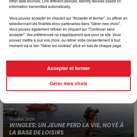
other data sources; Link different devices; Identify devices based on
information transmitted automatically.
Vous pouvez accepter en cliquant sur "Accepter et fermer", ou affiner en
sélectionnant les finalités et/ou partenaires dans "Gérer mes choix".
Vous pouvez également refuser en cliquant sur "Continuer sans
accepter". Vos préférences ne s'appliqueront que pour ce site. Vous
pouvez mettre à jour vos choix, ou retirer votre consentement à tout
15 juillet 2026
moment via le lien "Gérer les cookies" situé en bas de chaque page.
BÉTHUNE: ENQUÊTE POUR HOMICIDE
VOLONTAIRE EN COURS, APRÈS LA...
Selon les premiers éléments, le logement servait
Accepter et fermer
à des prostituées
Gérer mes choix
13 juillet 2026
WINGLES: UN JEUNE PERD LA VIE, NOYÉ À
LA BASE DE LOISIRS