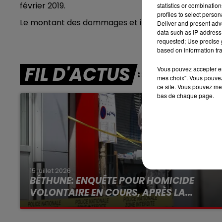
février 2019.
statistics or combinatio
profiles to select person
Le montant des dommages et intérêts sera fixé au c
Deliver and present adv
7h00 - 10h00
data such as IP address 
DEBOUT C'EST L'HEURE
requested; Use precise g
based on information tra
FIL D'ACTUS
Vous pouvez accepter en 
mes choix". Vous pouvez
ce site. Vous pouvez met
bas de chaque page.
15 juillet 2026
BÉTHUNE: ENQUÊTE POUR HOMICIDE
VOLONTAIRE EN COURS, APRÈS LA...
Selon les premiers éléments, le logement
servait à des prostituées