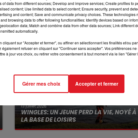
ns of data from different sources; Develop and improve services; Create profiles to 
alised content; Use limited data to select content; Ensure security, prevent and detect
ours d’une prochaine audience, en juin prochain.
ertising and content; Save and communicate privacy choices. These technologies
12h00 - 13h00
and browsing data to offer following functionalities: Identify devices based on infor
RDL & VOUS
eolocation data; Match and combine data from other data sources; Link different de
nsmitted automatically.
cliquant sur "Accepter et fermer", ou affiner en sélectionnant les finalités et/ou pa
 également refuser en cliquant sur "Continuer sans accepter". Vos préférences ne 
tre à jour vos choix, ou retirer votre consentement à tout moment via le lien "Gérer 
Gérer mes choix
Accepter et fermer
13 juillet 2026
WINGLES: UN JEUNE PERD LA VIE, NOYÉ À
LA BASE DE LOISIRS
La victime a coulé à pic