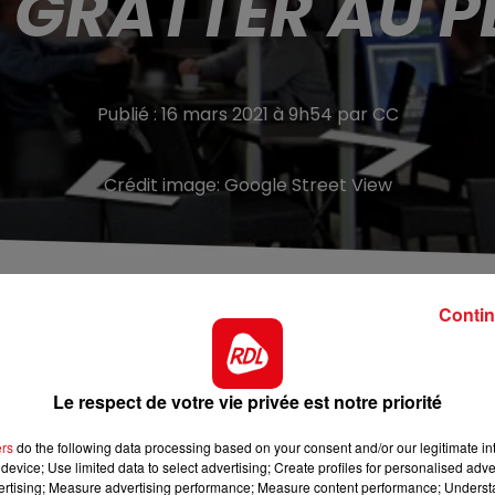
 GRATTER AU 
Publié : 16 mars 2021 à 9h54 par CC
Crédit image:
Google Street View
ir détourné pour plus de 160 000 euros de jeux à gratte
Contin
 cigarettes au bar tabac "Le Pénalty", à Saint-Omer: Le
Le respect de votre vie privée est notre priorité
. Le client écope lui de 2 ans de prison avec sursis. Il a
dommages, et l’interdiction de s’adonner aux jeux d’argent
ers
do the following data processing based on your consent and/or our legitimate int
device; Use limited data to select advertising; Create profiles for personalised adver
0 000 euros de jeux à gratter, entre novembre 2018 et
vertising; Measure advertising performance; Measure content performance; Unders