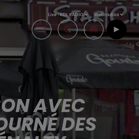
Live :
RDL RADIO
Webradios
SON AVEC
TOURNÉ DES