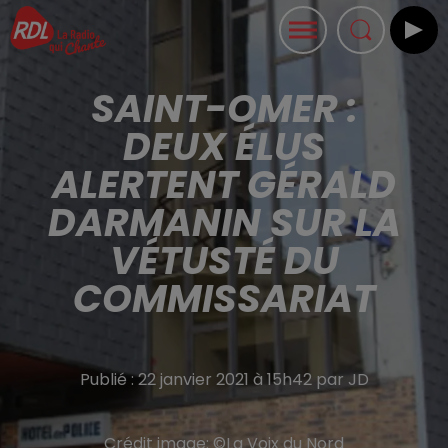
SAINT-OMER :
DEUX ÉLUS
ALERTENT GÉRALD
DARMANIN SUR LA
VÉTUSTÉ DU
COMMISSARIAT
Publié : 22 janvier 2021 à 15h42 par JD
Crédit image:
©La Voix du Nord