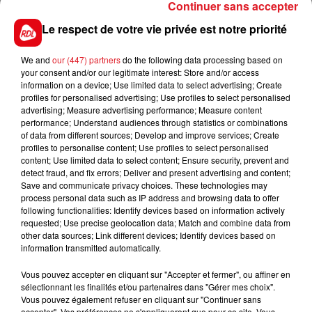
Continuer sans accepter
place. Le commissariat deSaint-Omer construit au
Le respect de votre vie privée est notre priorité
début des années 80 est conditionné pour accueillir
70 personnes.Plus du double y travaille actuellement.
We and
our (447) partners
do the following data processing based on
your consent and/or our legitimate interest: Store and/or access
information on a device; Use limited data to select advertising; Create
profiles for personalised advertising; Use profiles to select personalised
advertising; Measure advertising performance; Measure content
FIL D'ACTUS
performance; Understand audiences through statistics or combinations
of data from different sources; Develop and improve services; Create
profiles to personalise content; Use profiles to select personalised
content; Use limited data to select content; Ensure security, prevent and
detect fraud, and fix errors; Deliver and present advertising and content;
Save and communicate privacy choices. These technologies may
process personal data such as IP address and browsing data to offer
following functionalities: Identify devices based on information actively
requested; Use precise geolocation data; Match and combine data from
other data sources; Link different devices; Identify devices based on
information transmitted automatically.
15 juillet 2026
BÉTHUNE: ENQUÊTE POUR HOMICIDE
Vous pouvez accepter en cliquant sur "Accepter et fermer", ou affiner en
VOLONTAIRE EN COURS, APRÈS LA...
sélectionnant les finalités et/ou partenaires dans "Gérer mes choix".
Selon les premiers éléments, le logement servait
Vous pouvez également refuser en cliquant sur "Continuer sans
accepter". Vos préférences ne s'appliqueront que pour ce site. Vous