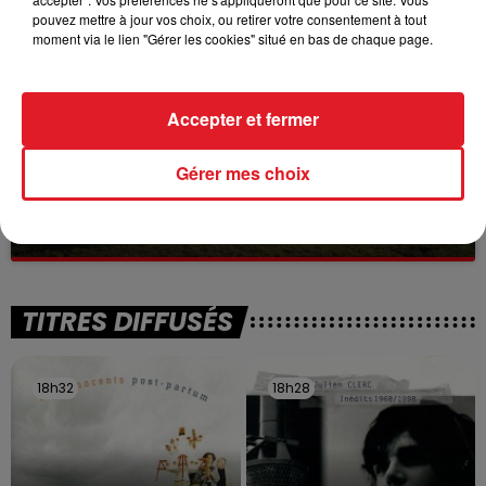
à des prostituées
pouvez mettre à jour vos choix, ou retirer votre consentement à tout
moment via le lien "Gérer les cookies" situé en bas de chaque page.
Accepter et fermer
Gérer mes choix
13 juillet 2026
WINGLES: UN JEUNE PERD LA VIE, NOYÉ À
LA BASE DE LOISIRS
La victime a coulé à pic
TITRES DIFFUSÉS
18h32
18h32
18h28
18h28