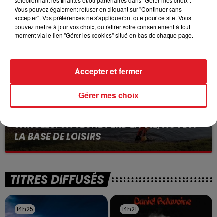
sélectionnant les finalités et/ou partenaires dans "Gérer mes choix".
BÉTHUNE: ENQUÊTE POUR HOMICIDE
Vous pouvez également refuser en cliquant sur "Continuer sans
VOLONTAIRE EN COURS, APRÈS LA...
accepter". Vos préférences ne s'appliqueront que pour ce site. Vous
Selon les premiers éléments, le logement servait
pouvez mettre à jour vos choix, ou retirer votre consentement à tout
moment via le lien "Gérer les cookies" situé en bas de chaque page.
à des prostituées
Accepter et fermer
Gérer mes choix
13 juillet 2026
WINGLES: UN JEUNE PERD LA VIE, NOYÉ À
LA BASE DE LOISIRS
La victime a coulé à pic
TITRES DIFFUSÉS
14h25
14h25
14h21
14h21