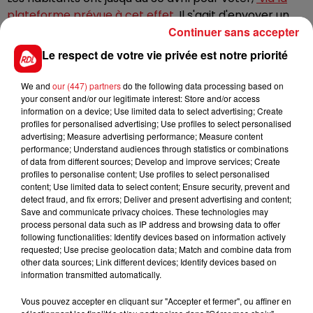
plateforme prévue à cet effet
. Il s'agit d'envoyer un
Continuer sans accepter
mail à
saint.omer@worldmayor.com
en indiquant en
objet "
Saint-Omer Mayor"
et en indiquant vos noms et
Le respect de votre vie privée est notre priorité
prénoms dans le corps du mail. Vous pouvez
également témoigner de votre attachement au
We and
our (447) partners
do the following data processing based on
maire que vous soutenez.
your consent and/or our legitimate interest: Store and/or access
information on a device; Use limited data to select advertising; Create
profiles for personalised advertising; Use profiles to select personalised
advertising; Measure advertising performance; Measure content
performance; Understand audiences through statistics or combinations
of data from different sources; Develop and improve services; Create
FIL D'ACTUS
profiles to personalise content; Use profiles to select personalised
content; Use limited data to select content; Ensure security, prevent and
detect fraud, and fix errors; Deliver and present advertising and content;
Save and communicate privacy choices. These technologies may
process personal data such as IP address and browsing data to offer
following functionalities: Identify devices based on information actively
requested; Use precise geolocation data; Match and combine data from
other data sources; Link different devices; Identify devices based on
information transmitted automatically.
Vous pouvez accepter en cliquant sur "Accepter et fermer", ou affiner en
15 juillet 2026