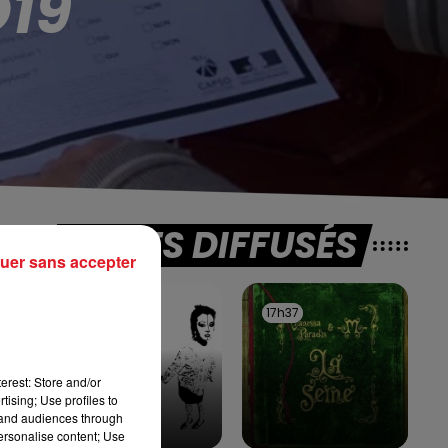
D19
TITRES DIFFUSÉS
uer sans accepter
17h40
17h40
17h37
17h37
re
ne
erest: Store and/or
lus
tising; Use profiles to
tand audiences through
personalise content; Use