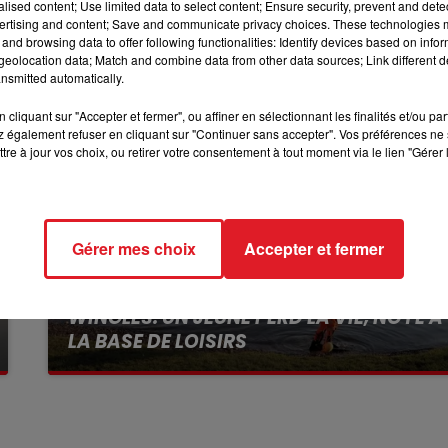
alised content; Use limited data to select content; Ensure security, prevent and detect
7h00 - 10h00
ertising and content; Save and communicate privacy choices. These technologies
DEBOUT C'EST L'HEURE
and browsing data to offer following functionalities: Identify devices based on infor
eolocation data; Match and combine data from other data sources; Link different de
nsmitted automatically.
cliquant sur "Accepter et fermer", ou affiner en sélectionnant les finalités et/ou pa
 également refuser en cliquant sur "Continuer sans accepter". Vos préférences ne 
tre à jour vos choix, ou retirer votre consentement à tout moment via le lien "Gérer 
Gérer mes choix
Accepter et fermer
13 juillet 2026
WINGLES: UN JEUNE PERD LA VIE, NOYÉ À
LA BASE DE LOISIRS
La victime a coulé à pic