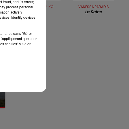
 fraud, and fix errors;
12h00 - 13h00
 may process personal
RITA MITSOUKO
VANESSA PARADIS
RDL & VOUS
Andy
La Seine
mation actively
vices; Identify devices
rtenaires dans "Gérer
s'appliqueront que pour
les cookies" situé en