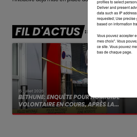
profiles to select person
16h00 - 19h00
Deliver and present adv
LE JUKEBOX RDL
data such as IP address 
requested; Use precise g
based on information tra
FIL D'ACTUS
Vous pouvez accepter en 
mes choix". Vous pouvez
ce site. Vous pouvez met
bas de chaque page.
15 juillet 2026
BÉTHUNE: ENQUÊTE POUR HOMICIDE
VOLONTAIRE EN COURS, APRÈS LA...
Selon les premiers éléments, le logement
servait à des prostituées