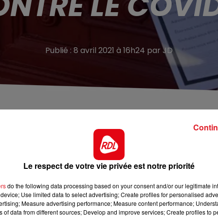
NTRE LE COVI
Publié : 8 avril 2021 à 16h24 par JD
dans le Pays de Saint-Omer. Objectif : permettre
 CAPSO qui ont encore besoin d'être vaccinés contre le
Contin
agne de recensement pour inciter à se faire vacciner cont
Le respect de votre vie privée est notre priorité
 de plus de 65 ans va prochainement être recensée pour
es de la CAPSO qui ont encore besoin d’être vaccinés. U
ers
do the following data processing based on your consent and/or our legitimate int
ttres. Les questionnaires devront retourner en mairie le p
device; Use limited data to select advertising; Create profiles for personalised adver
vertising; Measure advertising performance; Measure content performance; Unders
on de rendez-vous. La démarche, s’inspire largement de
ns of data from different sources; Develop and improve services; Create profiles to 
s et dans canton d’Aire sur la Lys.