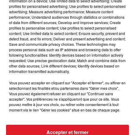
information on a device; Use limited data to select advertising; Create
profiles for personalised advertising; Use profiles to select personalised
advertising; Measure advertising performance; Measure content
performance; Understand audiences through statistics or combinations
of data from different sources; Develop and improve services; Create
profiles to personalise content; Use profiles to select personalised
content; Use limited data to select content; Ensure security, prevent and
15 juillet 2026
detect fraud, and fix errors; Deliver and present advertising and content;
BÉTHUNE: ENQUÊTE POUR HOMICIDE
Save and communicate privacy choices. These technologies may
VOLONTAIRE EN COURS, APRÈS LA...
process personal data such as IP address and browsing data to offer
following functionalities: Identify devices based on information actively
Selon les premiers éléments, le logement servait
requested; Use precise geolocation data; Match and combine data from
à des prostituées
other data sources; Link different devices; Identify devices based on
information transmitted automatically.
Vous pouvez accepter en cliquant sur "Accepter et fermer", ou affiner en
sélectionnant les finalités et/ou partenaires dans "Gérer mes choix".
Vous pouvez également refuser en cliquant sur "Continuer sans
accepter". Vos préférences ne s'appliqueront que pour ce site. Vous
pouvez mettre à jour vos choix, ou retirer votre consentement à tout
moment via le lien "Gérer les cookies" situé en bas de chaque page.
13 juillet 2026
WINGLES: UN JEUNE PERD LA VIE, NOYÉ À
LA BASE DE LOISIRS
Accepter et fermer
La victime a coulé à pic