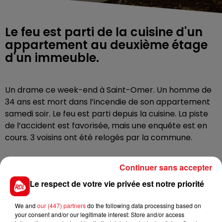
Le feu est parti de la cuisine d'un
appartement au deuxième étage
d'un immeuble.
Un drame ce week-end à Saint-Omer. Un homme de
34 ans est mort dans l’incendie de son appartement
samedi soir. Le feu est parti depuis la cuisine. La piste
de l’accident est favorisée, mais une enquête est en
cours. 3 voisins ont été relogés par la commune.
Continuer sans accepter
Le respect de votre vie privée est notre priorité
FIL D'ACTUS
We and
our (447) partners
do the following data processing based on
your consent and/or our legitimate interest: Store and/or access