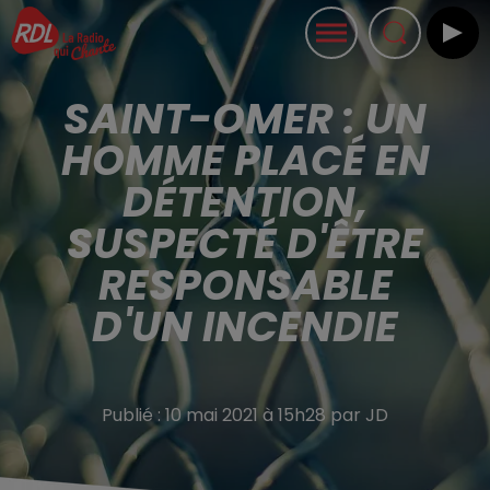
SAINT-OMER : UN
HOMME PLACÉ EN
DÉTENTION,
SUSPECTÉ D'ÊTRE
RESPONSABLE
D'UN INCENDIE
Publié : 10 mai 2021 à 15h28 par JD