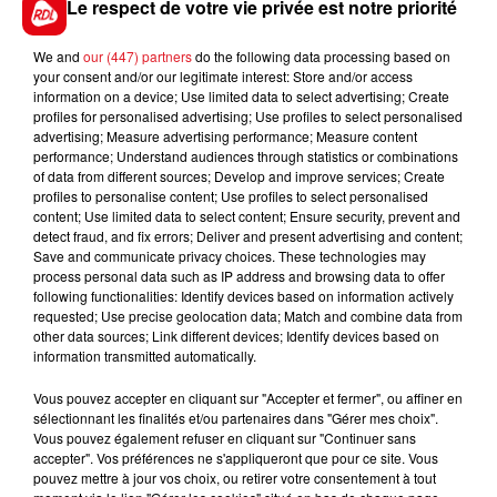
Le respect de votre vie privée est notre priorité
We and
our (447) partners
do the following data processing based on
your consent and/or our legitimate interest: Store and/or access
information on a device; Use limited data to select advertising; Create
FIL D'ACTUS
profiles for personalised advertising; Use profiles to select personalised
advertising; Measure advertising performance; Measure content
performance; Understand audiences through statistics or combinations
of data from different sources; Develop and improve services; Create
profiles to personalise content; Use profiles to select personalised
content; Use limited data to select content; Ensure security, prevent and
detect fraud, and fix errors; Deliver and present advertising and content;
Save and communicate privacy choices. These technologies may
process personal data such as IP address and browsing data to offer
following functionalities: Identify devices based on information actively
requested; Use precise geolocation data; Match and combine data from
15 juillet 2026
other data sources; Link different devices; Identify devices based on
BÉTHUNE: ENQUÊTE POUR HOMICIDE
information transmitted automatically.
VOLONTAIRE EN COURS, APRÈS LA...
Selon les premiers éléments, le logement servait
Vous pouvez accepter en cliquant sur "Accepter et fermer", ou affiner en
sélectionnant les finalités et/ou partenaires dans "Gérer mes choix".
à des prostituées
Vous pouvez également refuser en cliquant sur "Continuer sans
accepter". Vos préférences ne s'appliqueront que pour ce site. Vous
pouvez mettre à jour vos choix, ou retirer votre consentement à tout