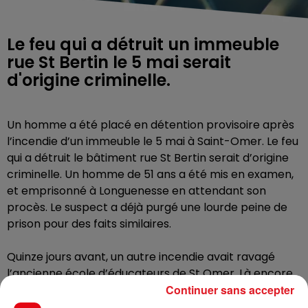
Le feu qui a détruit un immeuble
rue St Bertin le 5 mai serait
d'origine criminelle.
Un homme a été placé en détention provisoire après
l’incendie d’un immeuble le 5 mai à Saint-Omer. Le feu
qui a détruit le bâtiment rue St Bertin serait d’origine
criminelle. Un homme de 51 ans a été mis en examen,
et emprisonné à Longuenesse en attendant son
procès. Le suspect a déjà purgé une lourde peine de
prison pour des faits similaires.
Quinze jours avant, un autre incendie avait ravagé
l’ancienne école d’éducateurs de St Omer. Là encore,
Continuer sans accepter
la piste criminelle a été identifié. Un jeune de 18 ans a
été placé sous contrôle judiciaire.