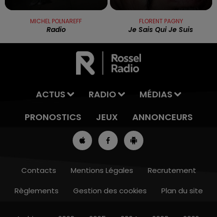
MICHEL POLNAREFF
FLORENT PAGNY
Radio
Je Sais Qui Je Suis
ACTUS
RADIO
MÉDIAS
PRONOSTICS
JEUX
ANNONCEURS
Contacts
Mentions Légales
Recrutement
Règlements
Gestion des cookies
Plan du site
13h00 - 16h00
LES APRÈS-MIDI QUI CHANTENT