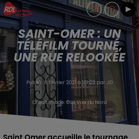
SAINT-OMER : UN
TÉLÉFILM TOURNÉ,
UNE RUE RELOOKÉE
Publié : 8 février 2021 à 18h23 par JD
Crédit image:
©La Voix du Nord
Saint Omer accueille le tournage