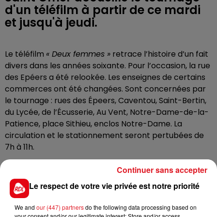
d'un téléfilm à partir de ce mardi
et jusqu'à jeudi.
Le téléfilm
« Deux femmes »
retrace l’histoire d’un fait
divers dans les années soixante. Pour l’occasion, la rue
des Epéers a été relookée. Les enseignes de certains
commerces ont été changées. Sont concernées par
le tournage : rues des Épeers, Caventou, Saint-Bertin,
du Lycée, de l’Écusserie, Au Vent, Notre-Dame-de-la-
Patience, place Sithieu, enclos Notre-Dame. La
circulation et le stationnement seront pertubées de
7h à 11h.
Continuer sans accepter
Le respect de votre vie privée est notre priorité
FIL D'ACTUS
We and
our (447) partners
do the following data processing based on
your consent and/or our legitimate interest: Store and/or access