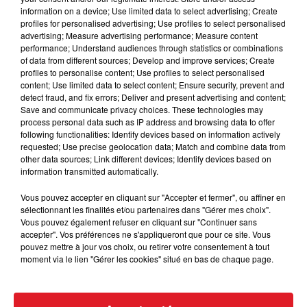
information on a device; Use limited data to select advertising; Create
profiles for personalised advertising; Use profiles to select personalised
advertising; Measure advertising performance; Measure content
performance; Understand audiences through statistics or combinations
of data from different sources; Develop and improve services; Create
profiles to personalise content; Use profiles to select personalised
content; Use limited data to select content; Ensure security, prevent and
detect fraud, and fix errors; Deliver and present advertising and content;
15 juillet 2026
Save and communicate privacy choices. These technologies may
BÉTHUNE: ENQUÊTE POUR HOMICIDE
process personal data such as IP address and browsing data to offer
VOLONTAIRE EN COURS, APRÈS LA...
following functionalities: Identify devices based on information actively
requested; Use precise geolocation data; Match and combine data from
Selon les premiers éléments, le logement servait
other data sources; Link different devices; Identify devices based on
à des prostituées
information transmitted automatically.
Vous pouvez accepter en cliquant sur "Accepter et fermer", ou affiner en
sélectionnant les finalités et/ou partenaires dans "Gérer mes choix".
Vous pouvez également refuser en cliquant sur "Continuer sans
accepter". Vos préférences ne s'appliqueront que pour ce site. Vous
pouvez mettre à jour vos choix, ou retirer votre consentement à tout
moment via le lien "Gérer les cookies" situé en bas de chaque page.
13 juillet 2026
WINGLES: UN JEUNE PERD LA VIE, NOYÉ À
LA BASE DE LOISIRS