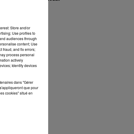
é
7h00 - 10h00
RDL WEEK-END
er
erest: Store and/or
tising; Use profiles to
tand audiences through
e
personalise content; Use
 fraud, and fix errors;
 may process personal
.
mation actively
vices; Identify devices
ant
rtenaires dans "Gérer
s'appliqueront que pour
les cookies" situé en