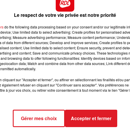
e faire à notre sol en début d'année, et a ensuite prouv
s. La moins riche du lot, mais l'une des plus douées
10h00 - 12h00
RDL WEEKEND
Le respect de votre vie privée est notre priorité
classe à Caen en marchant 1'10"6 et a ensuite bien figur
u poteau dans un récent quinté. Revenu à son meilleur
ers
do the following data processing based on your consent and/or our legitimate int
lace est à l'arrivée
device; Use limited data to select advertising; Create profiles for personalised adver
vertising; Measure advertising performance; Measure content performance; Unders
tenté sa chance dans le Cornulier cet hiver, mais sembl
ns of data from different sources; Develop and improve services; Create profiles to 
ie valeur, il est en mesure de prendre un acccessit
alised content; Use limited data to select content; Ensure security, prevent and detect
ertising and content; Save and communicate privacy choices. These technologies
 sur un parcours à main droite qui ne lui a pas convenue
and browsing data to offer following functionalities: Identify devices based on infor
eolocation data; Match and combine data from other data sources; Link different de
e, elle est ici à reprendre en bout de combinaison
nsmitted automatically.
r dans l'ecurie de JMB, et lui aussi a pris son argent dur
cliquant sur "Accepter et fermer", ou affiner en sélectionnant les finalités et/ou pa
e meilleur que lui, à mettre dans un champ réduit.
 également refuser en cliquant sur "Continuer sans accepter". Vos préférences ne 
tre à jour vos choix, ou retirer votre consentement à tout moment via le lien "Gérer 
***************
Gérer mes choix
Accepter et fermer