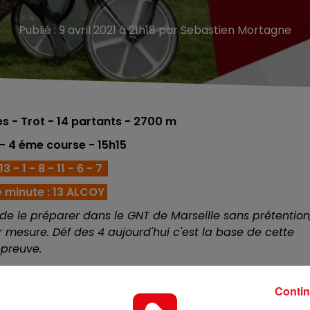
Publié : 9 avril 2021 à 21h18 par Sebastien Mortagne
 - Trot - 14
partants - 2700 m
- 4 éme course - 15h15
3 - 1 - 8 - 11 - 6 - 7
 minute : 13 ALCOY
 de le préparer dans le GNT de Marseille sans prétention
mesure. Déf des 4 aujourd'hui c'est la base de cette
épreuve.
x, il a realisé de belle performance durant meeting 
ée. Il ne devrait pas décevoir pour les premiéres places
Contin