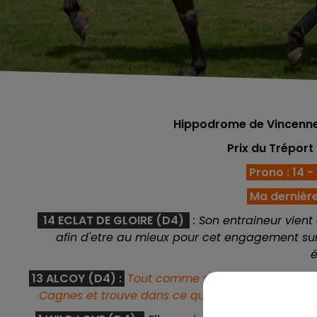
Hippodrome de Vincennes
Prix du Tréport
Prono : 14 - 1
Ma derniére
14 ECLAT DE GLOIRE (D4)
: Son entraineur vient
afin d'etre au mieux pour cet engagement sur 
13 ALCOY (D4) :
T
out comme ses compagnons de bo
Cagnes et trouve dans ce quinté un lot à sa port