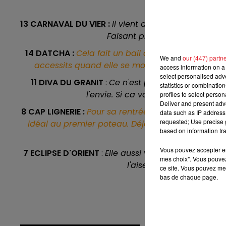
13h00 - 16h00
13 CARNAVAL DU VIER :
Il vient de terminer second 
LES APRÈS-MIDI QUI CHANTENT
Faisant preuve de regularité,
14 DATCHA :
Cela fait un bail qu'elle ne sait p
We and
our (447) partn
accessits quand elle se montre sage d'un bout à
access information on a 
select personalised ad
11 DIVA DU GRANIT
:
Ce n'est pas une jument de tou
statistics or combinatio
l'envie. Si ca va du bon coté, il ne 
profiles to select person
Deliver and present adv
8 CAP LIGNERIE :
Pour sa rentrée, son entraineur a 
data such as IP address 
requested; Use precise g
idéal au premier poteau. Déja vainqueur sur plus 
based on information tra
Vous pouvez accepter en 
7 ECLIPSE D'ORIENT
:
Elle aussi vient de faire deu
mes choix". Vous pouvez
l'aise sur ce parcours el
ce site. Vous pouvez met
bas de chaque page.