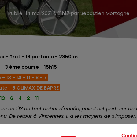
Publié : 14 mai 2021 à 21h17 par Sebastien Mortagne
 - Trot - 16
partants - 2850 m
n
- 3 éme course
- 15h15
- 13 - 14 - 11 - 8 - 7
ute : 5 CLIMAX DE BAPRE
13 - 6 - 4 - 2 - 11
rs en 1'13 en tout début d'année, puis il est parti sur des
nu. De retour à Vincennes, il a les moyens de s'imposer.
il aurait du vaincre à Vannes. Lui aussi a gagné sur ce
rouve ici un engagement interessant. C'est une premiér
Contin