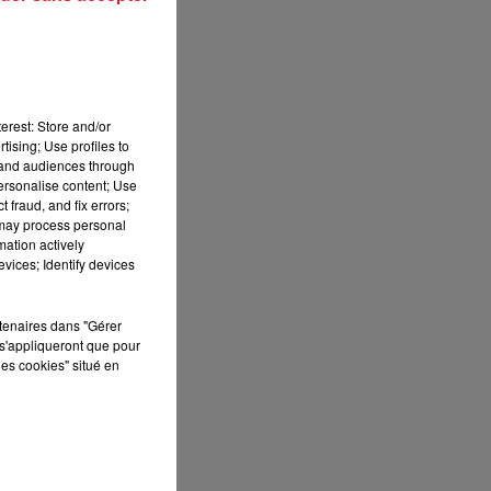
7h00 - 10h00
05.
DEBOUT C'EST L'HEURE
s
erest: Store and/or
tising; Use profiles to
tand audiences through
personalise content; Use
 fraud, and fix errors;
 may process personal
nt
mation actively
vices; Identify devices
à
rtenaires dans "Gérer
 à
s'appliqueront que pour
les cookies" situé en