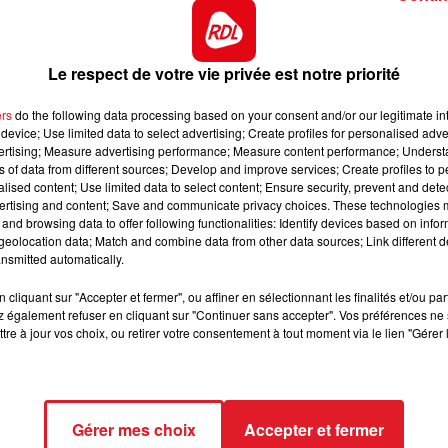
chance.
16h00 - 19h00
derriére Diva du Granit dans l'épreuve référence du 09/
LE JUKEBOX RDL
 il est incontournable dans ce quinté.
Le respect de votre vie privée est notre priorité
as imposée mais parvient de temps en temps à prendre de
ers
do the following data processing based on your consent and/or our legitimate int
 l'autre du parcours. C'est une possibilité aujourd'hui.
device; Use limited data to select advertising; Create profiles for personalised adver
vertising; Measure advertising performance; Measure content performance; Unders
t les jours, avec elle ,il faut le bon parcours et surtout
ns of data from different sources; Develop and improve services; Create profiles to 
serait pas surprenant de la voir à l'arrivée.
alised content; Use limited data to select content; Ensure security, prevent and detect
ertising and content; Save and communicate privacy choices. These technologies
préferé le courir sur l'herbe, en attendant cet engageme
and browsing data to offer following functionalities: Identify devices based on infor
eolocation data; Match and combine data from other data sources; Link different de
long sur cette piste, une surprise de sa part n'est pas 
nsmitted automatically.
exclure.
cliquant sur "Accepter et fermer", ou affiner en sélectionnant les finalités et/ou pa
x courses de remise en jambe aprés 3 mois de repos, trés
 également refuser en cliquant sur "Continuer sans accepter". Vos préférences ne 
le peut grapiller la 5 éme place.
tre à jour vos choix, ou retirer votre consentement à tout moment via le lien "Gérer 
******
Gérer mes choix
Accepter et fermer