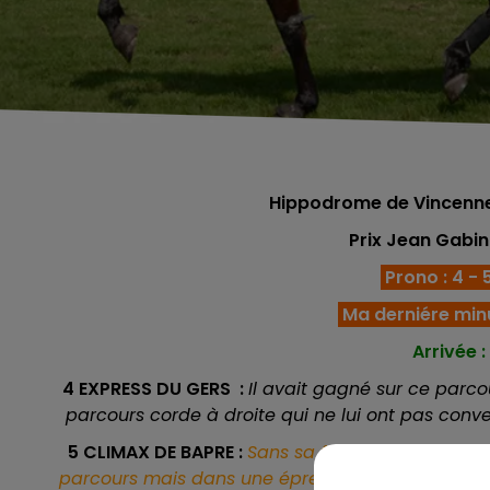
Hippodrome de Vincennes
Prix Jean Gabi
Prono : 4 - 5 
Ma derniére min
Arrivée : 
4 EXPRESS DU GERS :
Il avait gagné sur ce parcou
parcours corde à droite qui ne lui ont pas conve
5 CLIMAX DE BAPRE :
Sans sa faute derniérement 
parcours mais dans une épreuve à réclamer, il t