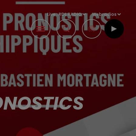
Live :
RDL RADIO
Webradios
RONOSTICS