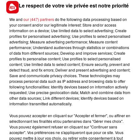
16 MOONLIGHT SYMPHONY
:
Le respect de votre vie privée est notre priorité
We and
our (447) partners
do the following data processing based on
your consent and/or our legitimate interest: Store and/or access
FIL D'ACTUS
information on a device; Use limited data to select advertising; Create
profiles for personalised advertising; Use profiles to select personalised
advertising; Measure advertising performance; Measure content
performance; Understand audiences through statistics or combinations
of data from different sources; Develop and improve services; Create
profiles to personalise content; Use profiles to select personalised
content; Use limited data to select content; Ensure security, prevent and
detect fraud, and fix errors; Deliver and present advertising and content;
Save and communicate privacy choices. These technologies may
process personal data such as IP address and browsing data to offer
following functionalities: Identify devices based on information actively
requested; Use precise geolocation data; Match and combine data from
15 juillet 2026
BÉTHUNE: ENQUÊTE POUR HOMICIDE
other data sources; Link different devices; Identify devices based on
information transmitted automatically.
VOLONTAIRE EN COURS, APRÈS LA...
Selon les premiers éléments, le logement servait
Vous pouvez accepter en cliquant sur "Accepter et fermer", ou affiner en
à des prostituées
sélectionnant les finalités et/ou partenaires dans "Gérer mes choix".
Vous pouvez également refuser en cliquant sur "Continuer sans
accepter". Vos préférences ne s'appliqueront que pour ce site. Vous
pouvez mettre à jour vos choix, ou retirer votre consentement à tout