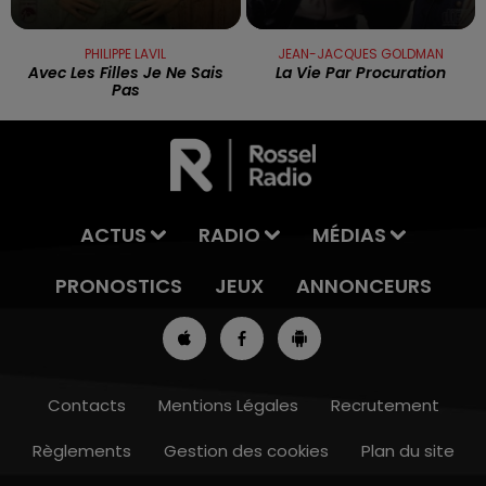
PHILIPPE LAVIL
JEAN-JACQUES GOLDMAN
Avec Les Filles Je Ne Sais
La Vie Par Procuration
Pas
ACTUS
RADIO
MÉDIAS
PRONOSTICS
JEUX
ANNONCEURS
Contacts
Mentions Légales
Recrutement
Règlements
Gestion des cookies
Plan du site
8h00 - 10h00
RDL WEEK-END