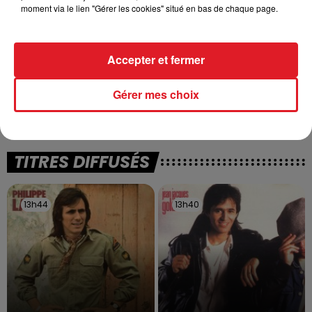
moment via le lien "Gérer les cookies" situé en bas de chaque page.
Accepter et fermer
13 juillet 2026
WINGLES: UN JEUNE PERD LA VIE, NOYÉ À
Gérer mes choix
LA BASE DE LOISIRS
La victime a coulé à pic
TITRES DIFFUSÉS
13h44
13h44
13h40
13h40