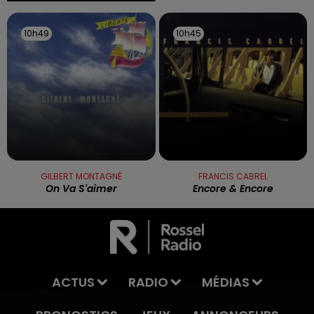
10h49
10h49
10h45
10h45
GILBERT MONTAGNÉ
FRANCIS CABREL
On Va S'aimer
Encore & Encore
ACTUS
RADIO
MÉDIAS