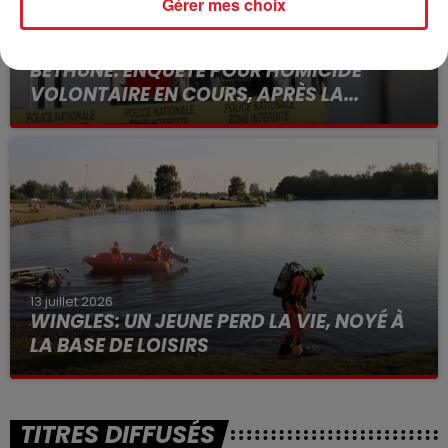
Gérer mes choix
15 juillet 2026
BÉTHUNE: ENQUÊTE POUR HOMICIDE
VOLONTAIRE EN COURS, APRÈS LA...
Selon les premiers éléments, le logement servait
à des prostituées
13 juillet 2026
WINGLES: UN JEUNE PERD LA VIE, NOYÉ À
LA BASE DE LOISIRS
La victime a coulé à pic
TITRES DIFFUSÉS