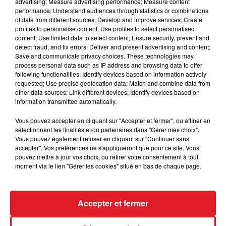
advertising; Measure advertising performance; Measure content
performance; Understand audiences through statistics or combinations
11 DREAMBREAKER (D4) :
Le 3 éme Bazire de l'épreuve
of data from different sources; Develop and improve services; Create
qui a
couru en dedans derniérement, terminant
profiles to personalise content; Use profiles to select personalised
content; Use limited data to select content; Ensure security, prevent and
tranquillement 6 éme. Au second poteau, il détient
detect fraud, and fix errors; Deliver and present advertising and content;
une chance réguliere.
Save and communicate privacy choices. These technologies may
process personal data such as IP address and browsing data to offer
*****
following functionalities: Identify devices based on information actively
requested; Use precise geolocation data; Match and combine data from
En direct des pistes :
other data sources; Link different devices; Identify devices based on
information transmitted automatically.
Vincennes (R1) : 111 HAVANA MAX
Vous pouvez accepter en cliquant sur "Accepter et fermer", ou affiner en
sélectionnant les finalités et/ou partenaires dans "Gérer mes choix".
Vous pouvez également refuser en cliquant sur "Continuer sans
accepter". Vos préférences ne s'appliqueront que pour ce site. Vous
FIL D'ACTUS
pouvez mettre à jour vos choix, ou retirer votre consentement à tout
moment via le lien "Gérer les cookies" situé en bas de chaque page.
Accepter et fermer