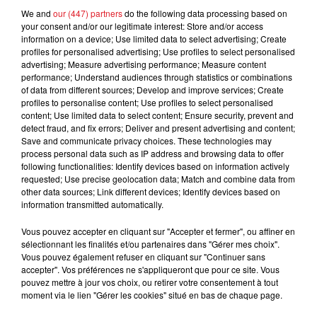
We and
our (447) partners
do the following data processing based on
FIL D'ACTUS
your consent and/or our legitimate interest: Store and/or access
information on a device; Use limited data to select advertising; Create
profiles for personalised advertising; Use profiles to select personalised
advertising; Measure advertising performance; Measure content
performance; Understand audiences through statistics or combinations
of data from different sources; Develop and improve services; Create
profiles to personalise content; Use profiles to select personalised
content; Use limited data to select content; Ensure security, prevent and
detect fraud, and fix errors; Deliver and present advertising and content;
Save and communicate privacy choices. These technologies may
process personal data such as IP address and browsing data to offer
15 juillet 2026
following functionalities: Identify devices based on information actively
BÉTHUNE: ENQUÊTE POUR HOMICIDE
requested; Use precise geolocation data; Match and combine data from
VOLONTAIRE EN COURS, APRÈS LA...
other data sources; Link different devices; Identify devices based on
information transmitted automatically.
Selon les premiers éléments, le logement servait
à des prostituées
Vous pouvez accepter en cliquant sur "Accepter et fermer", ou affiner en
sélectionnant les finalités et/ou partenaires dans "Gérer mes choix".
Vous pouvez également refuser en cliquant sur "Continuer sans
accepter". Vos préférences ne s'appliqueront que pour ce site. Vous
pouvez mettre à jour vos choix, ou retirer votre consentement à tout
moment via le lien "Gérer les cookies" situé en bas de chaque page.