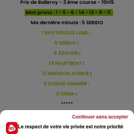
Prix de Balleroy - 3 éme course - 15h15
Mon prono : 1 - 5 - 6 - 14 - 13 - 9 - 11
Ma derniére minute :
5 SERIDO
1 MYSTERIOUS LAND :
5 SERIDO
:
6 AZULENE
:
14 HEARTBEAT
:
13 MADISON AVENUE
:
9 SLEDGE HAMMER :
11 DENIA
:
*****
En direct des pistes :
Continuer sans accepter
Le respect de votre vie privée est notre priorité