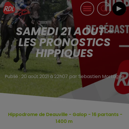
SAMEDI 21 AOUT -
LES PRONOSTICS
HIPPIQUES
Publié : 20 août 2021 à 22h07 par Sebastien Mortagne
Hippodrome de Deauville
- Galop - 16
partants -
1400 m