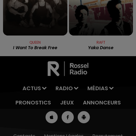
QUEEN
RAFT
I Want To Break Free
Yaka Danse
ACTUS
RADIO
MÉDIAS
PRONOSTICS
JEUX
ANNONCEURS
Contacts
Mentions Légales
Recrutement