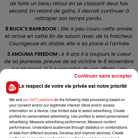
de faire un beau retour en se classant deux fois
second. En retard de gains, il devrait continuer à
rattraper son temps perdu .
8 BUCK'S BAHKBOOK
:
Elle a peu couru cette année,
et arrive en cette fin de saison avec de la fraicheur.
Courageuse en diable, elle a sa place à l'arrivée
3 ANOUMA FREEDOM :
A 9 ans il a toujours le coeur
de sa jeunesse, preuve de sa victoire le 8 Novembre
sur ce tracé. Si il a recupéré de ses efforts, une
Continuer sans accepter
confirmation est attendue au moins pour les
accessits.
Le respect de votre vie privée est notre priorité
16 KAMI KAZE
:
Pris trop haut à l'échelle des valeurs
We and
our (447) partners
do the following data processing based on
durant les derniers mois, il vient de retrouver le
your consent and/or our legitimate interest: Store and/or access
chemin des bonnes performance grace à quelques
information on a device; Use limited data to select advertising; Create
kilos en moins. Bien placé en bas de tableau, il peut
profiles for personalised advertising; Use profiles to select personalised
advertising; Measure advertising performance; Measure content
créer une belle surprise.
performance; Understand audiences through statistics or combinations
of data from different sources; Develop and improve services; Create
15 POP ART DU BERLAIS
: Dans le temps il affrontait les