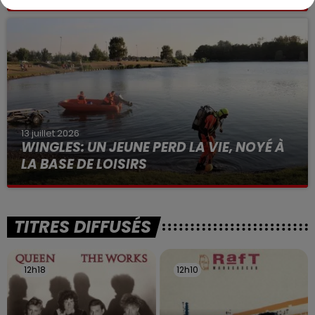
Selon les premiers éléments, le logement servait
à des prostituées
13 juillet 2026
WINGLES: UN JEUNE PERD LA VIE, NOYÉ À
LA BASE DE LOISIRS
La victime a coulé à pic
TITRES DIFFUSÉS
12h18
12h18
12h10
12h10