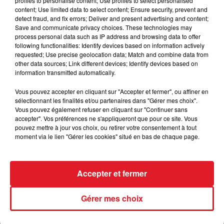
profiles to personalise content; Use profiles to select personalised
courses de groupe, maintenant il doit se contenter
content; Use limited data to select content; Ensure security, prevent and
de miettes dans les handicaps. Une 5 éme place lui
detect fraud, and fix errors; Deliver and present advertising and content;
Save and communicate privacy choices. These technologies may
suffirait.
process personal data such as IP address and browsing data to offer
following functionalities: Identify devices based on information actively
++++++++++++
requested; Use precise geolocation data; Match and combine data from
other data sources; Link different devices; Identify devices based on
information transmitted automatically.
Vous pouvez accepter en cliquant sur "Accepter et fermer", ou affiner en
FIL D'ACTUS
sélectionnant les finalités et/ou partenaires dans "Gérer mes choix".
Vous pouvez également refuser en cliquant sur "Continuer sans
accepter". Vos préférences ne s'appliqueront que pour ce site. Vous
pouvez mettre à jour vos choix, ou retirer votre consentement à tout
moment via le lien "Gérer les cookies" situé en bas de chaque page.
Accepter et fermer
15 juillet 2026
Gérer mes choix
BÉTHUNE: ENQUÊTE POUR HOMICIDE
VOLONTAIRE EN COURS, APRÈS LA...