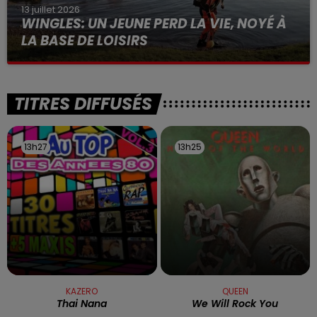
13 juillet 2026
WINGLES: UN JEUNE PERD LA VIE, NOYÉ À
LA BASE DE LOISIRS
La victime a coulé à pic
TITRES DIFFUSÉS
13h27
13h27
13h25
13h25
KAZERO
QUEEN
Thai Nana
We Will Rock You