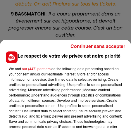
débuts. On doit l'inclure sur tous les tickets.
9 BASSMATCHI
:
Il a couru proprement dans un
évenement sur cet hippodrome, et devrait
progresser encore sur cette course. C'est un bon
oustider.
6 GREY FALCON :
L'entraineur D.Cottin est bien armé
Continuer sans accepter
dans cette épreuve, et celui-ci sur sa victoire dans
Le respect de votre vie privée est notre priorité
un handicap moins relevé, à sa chance pour la 5
éme place.
We and
our (447) partners
do the following data processing based on
your consent and/or our legitimate interest: Store and/or access
4 MISS MAIA
:
Sujette à des problémes de santé, elle
information on a device; Use limited data to select advertising; Create
a encore peu couru, mais vu son parcours poir sa
profiles for personalised advertising; Use profiles to select personalised
rentrée, elle semble sur la bonne voie. A ne pas sous
advertising; Measure advertising performance; Measure content
performance; Understand audiences through statistics or combinations
estimer
of data from different sources; Develop and improve services; Create
profiles to personalise content; Use profiles to select personalised
******
content; Use limited data to select content; Ensure security, prevent and
detect fraud, and fix errors; Deliver and present advertising and content;
Save and communicate privacy choices. These technologies may
process personal data such as IP address and browsing data to offer