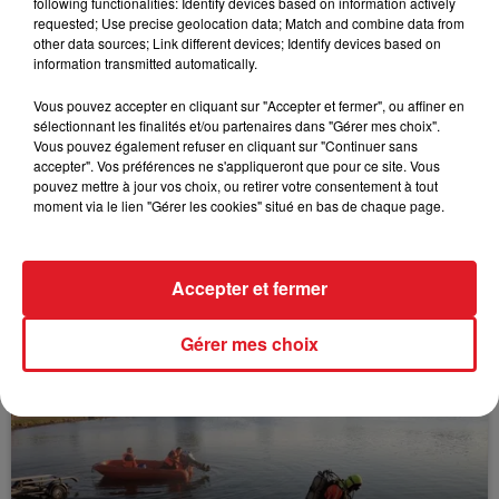
following functionalities: Identify devices based on information actively
FIL D'ACTUS
requested; Use precise geolocation data; Match and combine data from
other data sources; Link different devices; Identify devices based on
information transmitted automatically.
Vous pouvez accepter en cliquant sur "Accepter et fermer", ou affiner en
sélectionnant les finalités et/ou partenaires dans "Gérer mes choix".
Vous pouvez également refuser en cliquant sur "Continuer sans
accepter". Vos préférences ne s'appliqueront que pour ce site. Vous
pouvez mettre à jour vos choix, ou retirer votre consentement à tout
moment via le lien "Gérer les cookies" situé en bas de chaque page.
15 juillet 2026
BÉTHUNE: ENQUÊTE POUR HOMICIDE
VOLONTAIRE EN COURS, APRÈS LA...
Accepter et fermer
Selon les premiers éléments, le logement servait
à des prostituées
Gérer mes choix