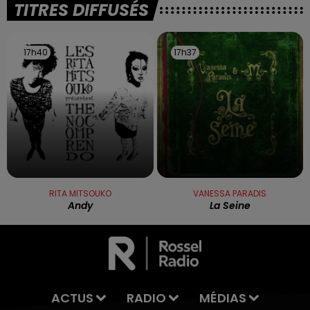
TITRES DIFFUSÉS
17h40
17h40
17h37
17h37
RITA MITSOUKO
VANESSA PARADIS
Andy
La Seine
ACTUS
RADIO
MÉDIAS