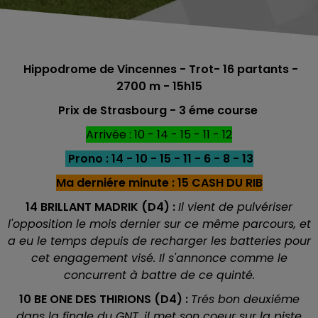
Hippodrome de Vincennes - Trot- 16
partants -
2700 m - 15h15
Prix de Strasbourg - 3 éme course
Arrivée : 10 - 14 - 15 - 11 - 12
Prono : 14 - 10 - 15 - 11 - 6 - 8 - 13
Ma derniére minute : 15 CASH DU RIB
14 BRILLANT MADRIK (D4) :
Il vient de pulvériser
l'opposition le mois dernier sur ce même parcours, et
a eu le temps depuis de recharger les batteries pour
cet engagement visé. Il s'annonce comme le
concurrent à battre de ce quinté.
10 BE ONE DES THIRIONS (D4) :
Trés bon deuxiéme
dans la finale du GNT, il met son coeur sur la piste