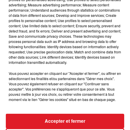
advertising; Measure advertising performance; Measure content
il vient tout de même de montrer un petit regain de
performance; Understand audiences through statistics or combinations
forme dans le GNT en finissant 8 éme. Si il se montre
of data from different sources; Develop and improve services; Create
sage, il pourrait gagner quelques rangs sur cette
profiles to personalise content; Use profiles to select personalised
content; Use limited data to select content; Ensure security, prevent and
sortie
detect fraud, and fix errors; Deliver and present advertising and content;
Save and communicate privacy choices. These technologies may
13 BLACK JACK FORM (D4) :
Avec lui impossible de
process personal data such as IP address and browsing data to offer
faire un pronostic, c'est quand il est decidé mais
following functionalities: Identify devices based on information actively
E.Raffin sera au sulky pour le canaliser. Souvent
requested; Use precise geolocation data; Match and combine data from
other data sources; Link different devices; Identify devices based on
ecarté de mon prono, on tente le coup aujourd'hui.
information transmitted automatically.
*****
Vous pouvez accepter en cliquant sur "Accepter et fermer", ou affiner en
sélectionnant les finalités et/ou partenaires dans "Gérer mes choix".
Vous pouvez également refuser en cliquant sur "Continuer sans
accepter". Vos préférences ne s'appliqueront que pour ce site. Vous
FIL D'ACTUS
pouvez mettre à jour vos choix, ou retirer votre consentement à tout
moment via le lien "Gérer les cookies" situé en bas de chaque page.
Accepter et fermer