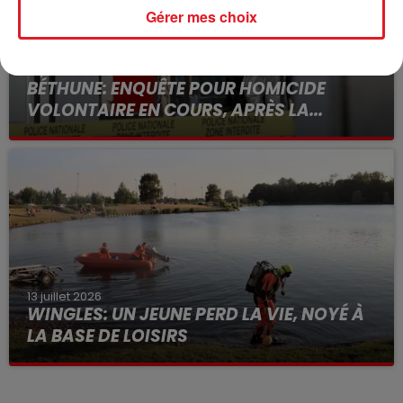
Gérer mes choix
15 juillet 2026
BÉTHUNE: ENQUÊTE POUR HOMICIDE
VOLONTAIRE EN COURS, APRÈS LA...
Selon les premiers éléments, le logement servait
à des prostituées
13 juillet 2026
WINGLES: UN JEUNE PERD LA VIE, NOYÉ À
LA BASE DE LOISIRS
La victime a coulé à pic