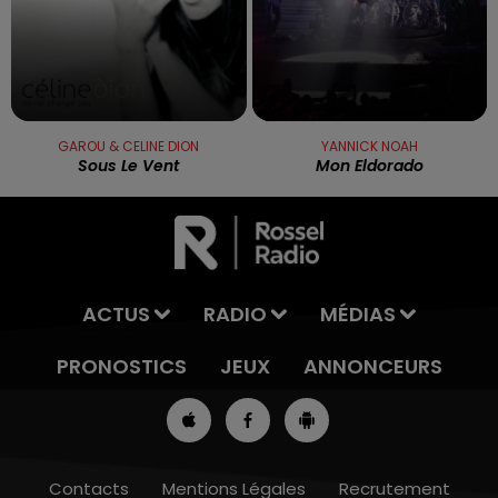
GAROU & CELINE DION
YANNICK NOAH
Sous Le Vent
Mon Eldorado
ACTUS
RADIO
MÉDIAS
PRONOSTICS
JEUX
ANNONCEURS
Contacts
Mentions Légales
Recrutement