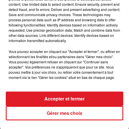
pris là-dessus, 6,5kg de surcharges ce qui n'est pas
content; Use limited data to select content; Ensure security, prevent and
un cadeau, mais il peut jouer role d'oustider en fin
detect fraud, and fix errors; Deliver and present advertising and content;
de combinaison
Save and communicate privacy choices. These technologies may
process personal data such as IP address and browsing data to offer
********
following functionalities: Identify devices based on information actively
requested; Use precise geolocation data; Match and combine data from
other data sources; Link different devices; Identify devices based on
information transmitted automatically.
FIL D'ACTUS
Vous pouvez accepter en cliquant sur "Accepter et fermer", ou affiner en
sélectionnant les finalités et/ou partenaires dans "Gérer mes choix".
Vous pouvez également refuser en cliquant sur "Continuer sans
accepter". Vos préférences ne s'appliqueront que pour ce site. Vous
pouvez mettre à jour vos choix, ou retirer votre consentement à tout
moment via le lien "Gérer les cookies" situé en bas de chaque page.
Accepter et fermer
15 juillet 2026
Gérer mes choix
BÉTHUNE: ENQUÊTE POUR HOMICIDE
VOLONTAIRE EN COURS, APRÈS LA...
Selon les premiers éléments, le logement servait