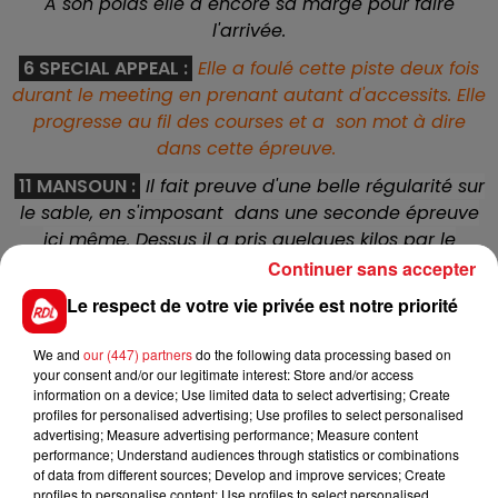
A son poids elle a encore sa marge pour faire
l'arrivée.
6 SPECIAL APPEAL :
Elle a foulé cette piste deux fois
durant le meeting en prenant autant d'accessits. Elle
progresse au fil des courses et a son mot à dire
dans cette épreuve.
11 MANSOUN :
Il fait preuve d'une belle régularité sur
le sable, en s'imposant dans une seconde épreuve
ici même. Dessus il a pris quelques kilos par le
handicapeur, mais sur sa forme il peut espérer
Continuer sans accepter
prendre une allocation.
Le respect de votre vie privée est notre priorité
7 WOOKIE :
Il a, à son actif plusieurs victoires et
We and
our (447) partners
do the following data processing based on
accessits sur la Psf et sur la distance. Par contre son
your consent and/or our legitimate interest: Store and/or access
ratio dans les quintés n'est pas exceptionnel, il y a
information on a device; Use limited data to select advertising; Create
du pour et du contre dans son engagement.
profiles for personalised advertising; Use profiles to select personalised
advertising; Measure advertising performance; Measure content
1 SIYOUZONE :
Trés bon 4 éme du Grand prix de la
performance; Understand audiences through statistics or combinations
Riviera il y a une dizaine de jours sur cette piste. Il a
of data from different sources; Develop and improve services; Create
profiles to personalise content; Use profiles to select personalised