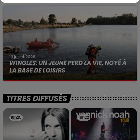
à des prostituées
13 juillet 2026
WINGLES: UN JEUNE PERD LA VIE, NOYÉ À
LA BASE DE LOISIRS
La victime a coulé à pic
TITRES DIFFUSÉS
19h25
19h25
19h22
19h22